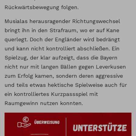
Rückwärtsbewegung folgen.
Musialas herausragender Richtungswechsel
bringt ihn in den Strafraum, wo er auf Kane
querlegt. Doch der Engländer wird bedrängt
und kann nicht kontrolliert abschließen. Ein
Spielzug, der klar aufzeigt, dass die Bayern
nicht nur mit langen Bällen gegen Leverkusen
zum Erfolg kamen, sondern deren aggressive
und teils etwas hektische Spielweise auch für
ein kontrolliertes Kurzpassspiel mit
Raumgewinn nutzen konnten.