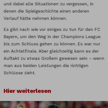
und dabei alle Situationen zu vergessen, in
denen die Spielgeschichte einen anderen
Verlauf hätte nehmen können.
Es gibt nach wie vor einiges zu tun für den FC
Bayern, um den Weg in der Champions League
bis zum Schluss gehen zu können. Es war nur
ein Achtelfinale. Aber gleichzeitig kann es der
Auftakt zu etwas Großem gewesen sein – wenn
man aus beiden Leistungen die richtigen
Schlüsse zieht.
Hier weiterlesen