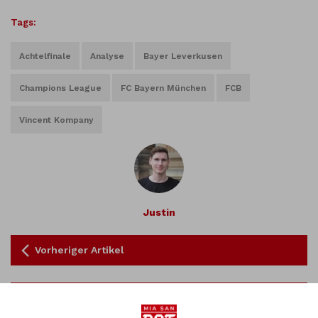
Tags:
Achtelfinale
Analyse
Bayer Leverkusen
Champions League
FC Bayern München
FCB
Vincent Kompany
Justin
Vorheriger Artikel
Nächster Artikel