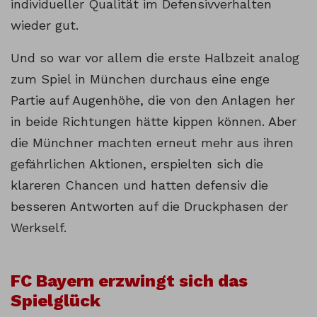
individueller Qualität im Defensivverhalten
wieder gut.
Und so war vor allem die erste Halbzeit analog
zum Spiel in München durchaus eine enge
Partie auf Augenhöhe, die von den Anlagen her
in beide Richtungen hätte kippen können. Aber
die Münchner machten erneut mehr aus ihren
gefährlichen Aktionen, erspielten sich die
klareren Chancen und hatten defensiv die
besseren Antworten auf die Druckphasen der
Werkself.
FC Bayern erzwingt sich das
Spielglück