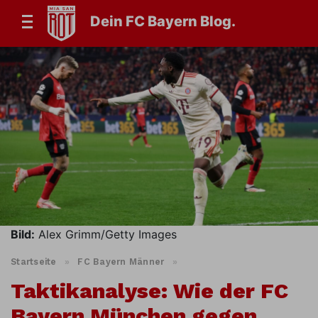
Dein FC Bayern Blog.
Bild:
Alex Grimm/Getty Images
Startseite
»
FC Bayern Männer
»
Taktikanalyse: Wie der FC
Bayern München gegen