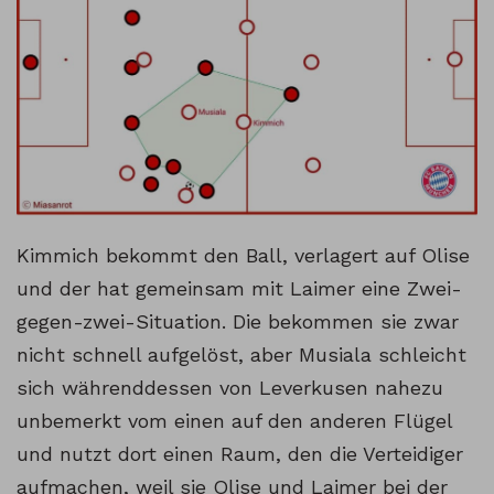
Kimmich bekommt den Ball, verlagert auf Olise
und der hat gemeinsam mit Laimer eine Zwei-
gegen-zwei-Situation. Die bekommen sie zwar
nicht schnell aufgelöst, aber Musiala schleicht
sich währenddessen von Leverkusen nahezu
unbemerkt vom einen auf den anderen Flügel
und nutzt dort einen Raum, den die Verteidiger
aufmachen, weil sie Olise und Laimer bei der