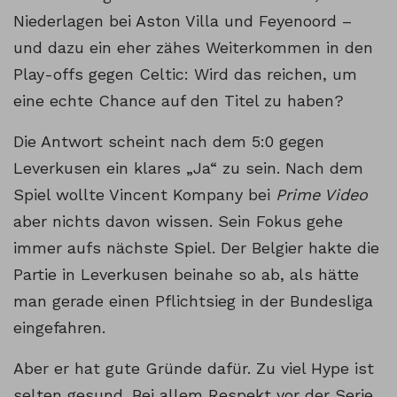
Niederlagen bei Aston Villa und Feyenoord –
und dazu ein eher zähes Weiterkommen in den
Play-offs gegen Celtic: Wird das reichen, um
eine echte Chance auf den Titel zu haben?
Die Antwort scheint nach dem 5:0 gegen
Leverkusen ein klares „Ja“ zu sein. Nach dem
Spiel wollte Vincent Kompany bei
Prime Video
aber nichts davon wissen. Sein Fokus gehe
immer aufs nächste Spiel. Der Belgier hakte die
Partie in Leverkusen beinahe so ab, als hätte
man gerade einen Pflichtsieg in der Bundesliga
eingefahren.
Aber er hat gute Gründe dafür. Zu viel Hype ist
selten gesund. Bei allem Respekt vor der Serie,