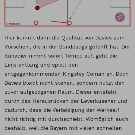
Hier kommt dann die Qualität von Davies zum
Vorschein, die in der Bundesliga gefehlt hat. Der
Kanadier nimmt sofort Tempo auf, geht die
Linie entlang und spielt den
entgegenkommenden Kingsley Coman an. Doch
Davies bleibt nicht stehen, sondern nutzt den
zuvor aufgezogenen Raum. Dieser entsteht
durch das Herausrücken der Leverkusener und
dadurch, dass die Verteidigung der Werkself
nicht richtig mit durchschiebt. Womöglich auch
deshalb, weil die Bayern mit vielen schnellen