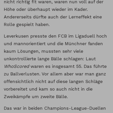
nicht richtig fit waren, waren nun voll auf der
Höhe oder überhaupt wieder im Kader.
Andererseits dürfte auch der Lerneffekt eine
Rolle gespielt haben.
Leverkusen presste den FCB im Ligaduell hoch
und mannorientiert und die Münchner fanden
kaum Lösungen, mussten sehr viele
unkontrollierte lange Bälle schlagen: Laut
WhoScored
waren es insgesamt 55. Das führte
zu Ballverlusten. Vor allem aber war man ganz
offensichtlich nicht auf diese langen Schläge
vorbereitet und kam so auch nicht in die
Zweikämpfe um zweite Bälle.
Das war in beiden Champions-League-Duellen