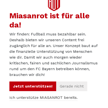
Miasanrot ist für alle
♥ Artikel teilen
da!
Wir finden: Fußball muss bezahlbar sein.
Deshalb bieten wir unseren Content frei
teilen
teilen
zugänglich für alle an. Unser Konzept baut auf
die finanzielle Unterstützung von Menschen
teilen
teilen
wie dir. Damit wir auch morgen wieder
kritischen, fairen und sachlichen Journalismus
teilen
rund um den FC Bayern betreiben können,
brauchen wir dich!
Jetzt unterstützen!
Gerade nicht
Ich unterstütze MIASANROT bereits.