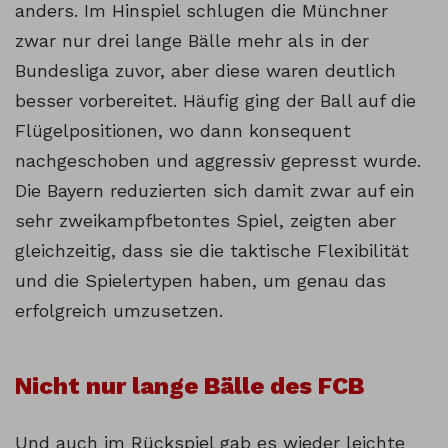
anders. Im Hinspiel schlugen die Münchner
zwar nur drei lange Bälle mehr als in der
Bundesliga zuvor, aber diese waren deutlich
besser vorbereitet. Häufig ging der Ball auf die
Flügelpositionen, wo dann konsequent
nachgeschoben und aggressiv gepresst wurde.
Die Bayern reduzierten sich damit zwar auf ein
sehr zweikampfbetontes Spiel, zeigten aber
gleichzeitig, dass sie die taktische Flexibilität
und die Spielertypen haben, um genau das
erfolgreich umzusetzen.
Nicht nur lange Bälle des FCB
Und auch im Rückspiel gab es wieder leichte