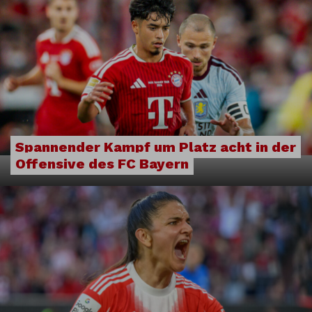
Spannender Kampf um Platz acht in der
Offensive des FC Bayern