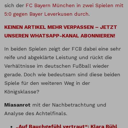
sich der
FC Bayern München in zwei Spielen mit
5:0 gegen Bayer Leverkusen durch
.
KEINEN ARTIKEL MEHR VERPASSEN – JETZT
UNSEREN WHATSAPP-KANAL ABONNIEREN!
In beiden Spielen zeigt der FCB dabei eine sehr
reife und abgeklärte Leistung und rückt die
Verhältnisse im deutschen Fußball wieder
gerade. Doch wie bedeutsam sind diese beiden
Spiele für den weiteren Weg in der
Königsklasse?
Miasanrot
mit der Nachbetrachtung und
Analyse des Achtelfinals.
„Auf Bauchgefühl vertraut“: Klara Bühl