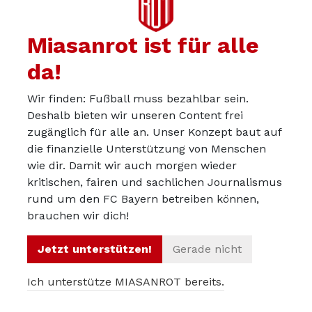
Nichts gegen Vereinfachung, aber das ist doch ein
Miasanrot ist für alle
wenig… unterkomplex.
Dass Cancelo als Weltklasse durchgeht, lasse ich ja gern
da!
gelten; - was seine Ballbehandlung angeht. Klar ist aber
Wir finden: Fußball muss bezahlbar sein.
auch, dass eine endgültige Verpflichtung angesichts
Deshalb bieten wir unseren Content frei
seines Alters, einer charakterlich nicht ganz leichten
zugänglich für alle an. Unser Konzept baut auf
Führung, der teuren Ablöse sowie der Frage, wie er sich
die finanzielle Unterstützung von Menschen
taktisch ins Mannschaftsgefüge einordnen lässt, eine
wie dir. Damit wir auch morgen wieder
breite Diskussion ausgelöst hätte, genau wie bei Kane
kritischen, fairen und sachlichen Journalismus
und Walker.
rund um den FC Bayern betreiben können,
brauchen wir dich!
Dafür hast du jetzt einen Dortmund-Spieler. Genau. Aber
nicht
irgendeinen
, sondern einen, der vergleichsweise
Jetzt unterstützen!
Gerade nicht
billig hergeht, darüber hinaus spielerisch und von der
Ballbehandlung gar nicht so weit hinter Cancelo rangiert
Ich unterstütze MIASANROT bereits.
wie du es suggerierst, sondern von der reinen Kreativität