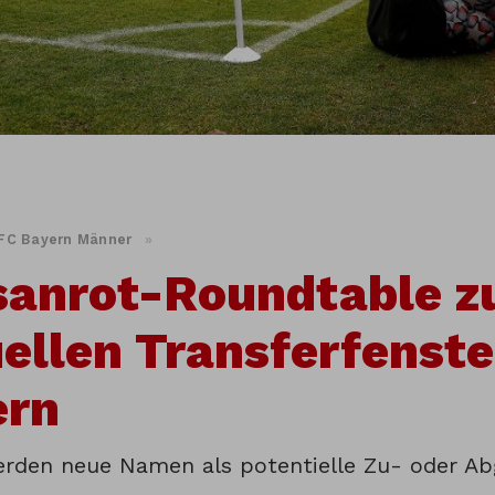
FC Bayern Männer
»
sanrot-Roundtable 
ellen Transferfenste
ern
erden neue Namen als potentielle Zu- oder A