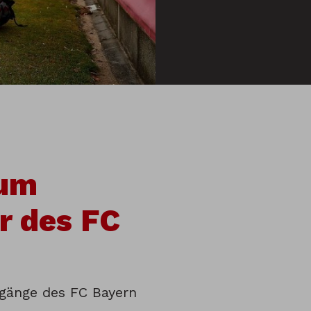
zum
r des FC
bgänge des FC Bayern