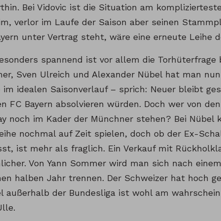
thin. Bei Vidovic ist die Situation am kompliziertes
eim, verlor im Laufe der Saison aber seinen Stammpl
yern unter Vertrag steht, wäre eine erneute Leihe 
Besonders spannend ist vor allem die Torhüterfrage
r, Sven Ulreich und Alexander Nübel hat man nun 
e im idealen Saisonverlauf – sprich: Neuer bleibt ge
den FC Bayern absolvieren würden. Doch wer von den
ay noch im Kader der Münchner stehen? Bei Nübel 
eihe nochmal auf Zeit spielen, doch ob der Ex-Scha
t, ist mehr als fraglich. Ein Verkauf mit Rückholkl
licher. Von Yann Sommer wird man sich nach eine
hen halben Jahr trennen. Der Schweizer hat hoch gep
l außerhalb der Bundesliga ist wohl am wahrscheinl
lle.