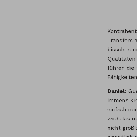
Kontrahente
Transfers 
bisschen u
Qualitäten 
führen die
Fähigkeiten
Daniel
: Gu
immens krea
einfach nur
wird das me
nicht groß
eigentlich 