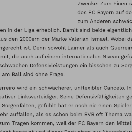
Zwecke: Zum Einen s
des FC Bayern auf de
zum Anderen schwäch
n in der Liga erheblich. Damit sind beide eigentli
aus den 2000ern der Marke Valerian Ismael. Wobei da
ngerecht ist. Denn sowohl Laimer als auch Guerreiro
mit, die auch auf einem internationalen Niveau gefra
 schwachen Defensivleistungen ein bisschen zu Sorg
 am Ball sind ohne Frage.
erreiro wird ein schwächerer, unflexibler Cancelo. In
tiver Linksverteidiger. Seine Defensivfähigkeiten g
 Sorgenfalten, gefühlt hat er noch nie einen Spieler 
hr auffallen, als es schon beim BVB oft Thema war.
 zum Tragen kommen, weil der FC Bayern den Mittelf
nicht benötigt und dieser Portugiese zur Abwechslun