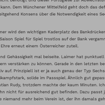
n kann. Dem Münchener Mittelfeld geht doch das de
itgehend Konsens über die Notwendigkeit eines Sec
mer wird den wichtigen Kaderplatz des Bankdrücker
Saison Spiel für Spiel trostlos auf der Bank vergam
Ehre erneut einem Österreicher zuteil.
nd Gehässigkeit mal beiseite. Laimer hat punktuel
ern verstärken zu können. Gerade in den letzten be
itiv auf. Prinzipiell ist er ja auch genau der Typ Sec
ikampfstark, solide im Passspiel. Ähnlich gut gepa
tian Rudy, trotzdem machte der kaum Minuten. Ic
ihn nicht für ausreichend gut befinden. Dazu passt 
le niemand mehr beim Verein ist, der ihn damals geh