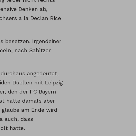
fensive Denken ab,
hsers à la Declan Rice
s besetzen. Irgendeiner
meln, nach Sabitzer
l durchaus angedeutet,
iden Duellen mit Leipzig
hser, den der FC Bayern
sst hatte damals aber
h glaube am Ende wird
ja auch, dass
olt hatte.