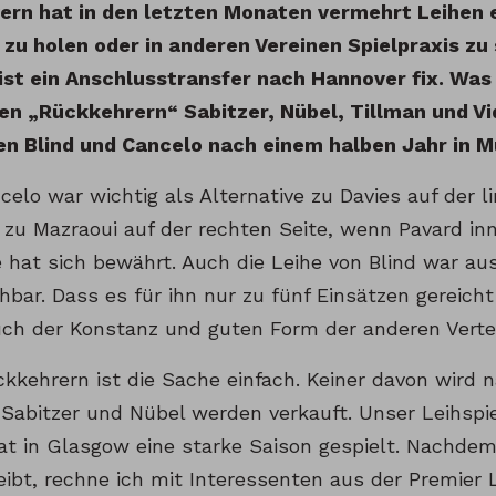
ern hat in den letzten Monaten vermehrt Leihen 
g zu holen oder in anderen Vereinen Spielpraxis z
ist ein Anschlusstransfer nach Hannover fix. Was
en „Rückkehrern“ Sabitzer, Nübel, Tillman und V
en Blind und Cancelo nach einem halben Jahr in
celo war wichtig als Alternative zu Davies auf der l
e zu Mazraoui auf der rechten Seite, wenn Pavard i
 hat sich bewährt. Auch die Leihe von Blind war au
hbar. Dass es für ihn nur zu fünf Einsätzen gereicht
auch der Konstanz und guten Form der anderen Verte
ckkehrern ist die Sache einfach. Keiner davon wird 
 Sabitzer und Nübel werden verkauft. Unser Leihspie
at in Glasgow eine starke Saison gespielt. Nachdem 
eibt, rechne ich mit Interessenten aus der Premier