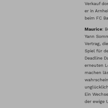
Verkauf dor
er in Arnh
beim FC Ba
Maurice
: 
Yann Somme
Vertrag, di
Spiel für 
Deadline D
erneuten L
machen läss
wahrschein
unglücklic
Ein Wechse
der ewige U