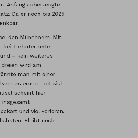
ten. Anfangs überzeugte
atz. Da er noch bis 2025
denkbar.
 bei den Münchnern. Mit
drei Torhüter unter
sund – kein weiteres
 dreien wird am
könnte man mit einer
lker das erneut mit sich
ausel scheint hier
m insgesamt
okert und viel verloren.
ichsten. Bleibt noch