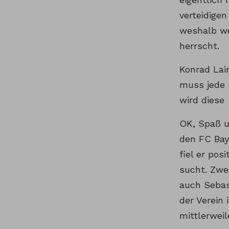
verteidige
weshalb we
herrscht.
Konrad Lai
muss jede 
wird diese 
OK, Spaß u
den FC Bay
fiel er pos
sucht. Zwe
auch Sebas
der Verein 
mittlerwei