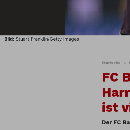
Bild:
Stuart Franklin/Getty Images
Startseite
»
FC B
Harr
ist 
Der FC Ba