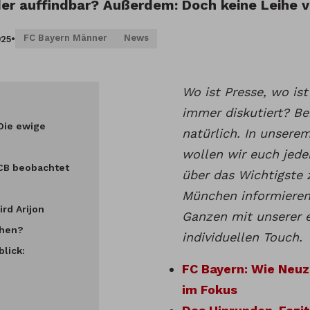
der auffindbar? Außerdem: Doch keine Leihe v
FC Bayern Männer
News
025
•
Wo ist Presse, wo is
immer diskutiert? B
Die ewige
natürlich. In unser
wollen wir euch jed
FCB beobachtet
über das Wichtigste
München informiere
rd Arijon
Ganzen mit unserer e
ehen?
individuellen Touch.
lick:
FC Bayern: Wie Neuz
im Fokus