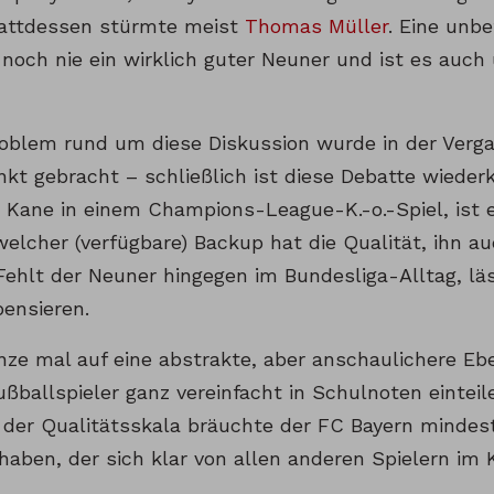
tattdessen stürmte meist
Thomas Müller
. Eine unb
noch nie ein wirklich guter Neuner und ist es auch 
oblem rund um diese Diskussion wurde in der Verg
nkt gebracht – schließlich ist diese Debatte wieder
y Kane in einem Champions-League-K.-o.-Spiel, ist 
welcher (verfügbare) Backup hat die Qualität, ihn a
ehlt der Neuner hingegen im Bundesliga-Alltag, läss
ensieren.
ze mal auf eine abstrakte, aber anschaulichere Eb
ußballspieler ganz vereinfacht in Schulnoten eintei
uf der Qualitätsskala bräuchte der FC Bayern mindes
haben, der sich klar von allen anderen Spielern im 