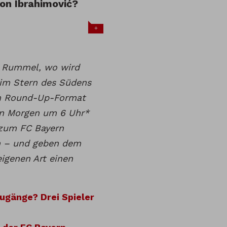
on Ibrahimović?
+
t Rummel, wo wird
eim Stern des Südens
em Round-Up-Format
en Morgen um 6 Uhr*
 zum FC Bayern
n – und geben dem
igenen Art einen
ugänge? Drei Spieler