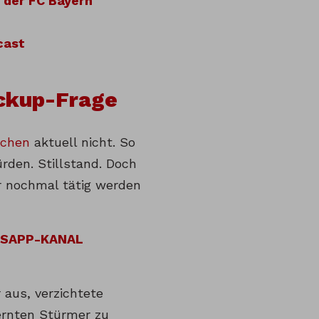
 der FC Bayern
cast
ckup-Frage
nchen
aktuell nicht. So
rden. Stillstand. Doch
er nochmal tätig werden
TSAPP-KANAL
r aus, verzichtete
ernten Stürmer zu