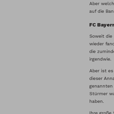
Aber welche
auf die Ban
FC Bayern
Soweit die 
wieder fan
die zumind
irgendwie.
Aber ist e
dieser Ann
genannten 
Stürmer wa
haben.
Ihre große