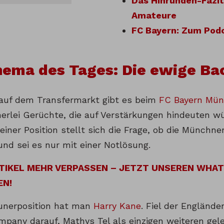
Das Hinrunden-Fazit
Amateure
FC Bayern: Zum Pod
hema des Tages: Die ewige Ba
uf dem Transfermarkt gibt es beim
FC Bayern Mü
nerlei Gerüchte, die auf Verstärkungen hindeuten wü
einer Position stellt sich die Frage, ob die Münchn
nd sei es nur mit einer Notlösung.
RTIKEL MEHR VERPASSEN – JETZT UNSEREN WHA
EN!
unerposition hat man
Harry Kane
. Fiel der Englände
mpany darauf, Mathys Tel als einzigen weiteren gel