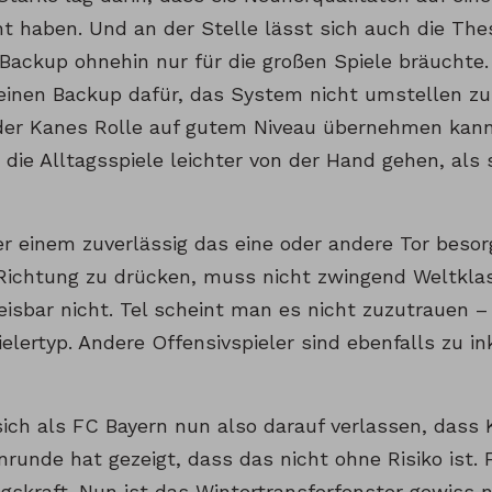
ht haben. Und an der Stelle lässt sich auch die The
Backup ohnehin nur für die großen Spiele bräuchte. 
einen Backup dafür, das System nicht umstellen 
der Kanes Rolle auf gutem Niveau übernehmen kann
 die Alltagsspiele leichter von der Hand gehen, als
r einem zuverlässig das eine oder andere Tor besorg
 Richtung zu drücken, muss nicht zwingend Weltklas
isbar nicht. Tel scheint man es nicht zuzutrauen – 
elertyp. Andere Offensivspieler sind ebenfalls zu in
ich als FC Bayern nun also darauf verlassen, dass K
nrunde hat gezeigt, dass das nicht ohne Risiko ist. 
gskraft. Nun ist das Wintertransferfenster gewiss n