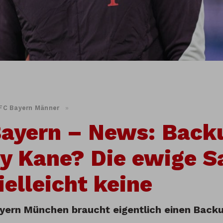
FC Bayern Männer
»
ayern – News: Backu
y Kane? Die ewige 
vielleicht keine
yern München braucht eigentlich einen Backu