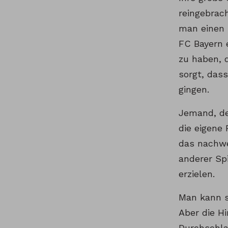
reingebrac
man einen 
FC Bayern 
zu haben, 
sorgt, dass
gingen.
Jemand, de
die eigene
das nachwe
anderer Spi
erzielen.
Man kann s
Aber die Hi
Durchschla