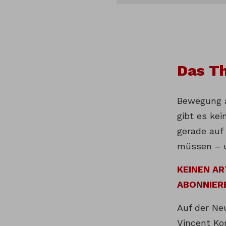
Das T
Bewegung a
gibt es kei
gerade auf 
müssen – u
KEINEN A
ABONNIER
Auf der Ne
Vincent Ko