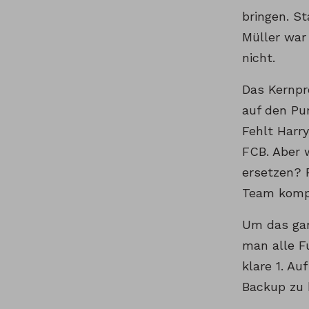
bringen. S
Müller war 
nicht.
Das Kernpr
auf den Pu
Fehlt Harr
FCB. Aber 
ersetzen? F
Team komp
Um das gan
man alle F
klare 1. A
Backup zu 