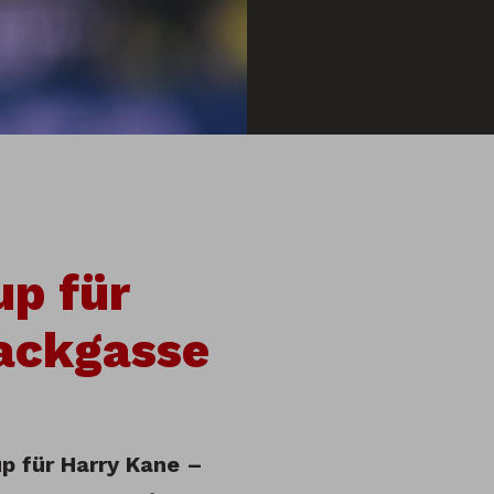
p für
Sackgasse
p für Harry Kane –