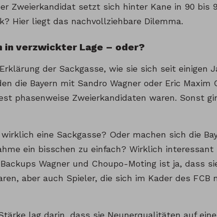
r Zweierkandidat setzt sich hinter Kane in 90 bis 
k? Hier liegt das nachvollziehbare Dilemma.
 in verzwickter Lage – oder?
Erklärung der Sackgasse, wie sie sich seit einigen J
den die Bayern mit Sandro Wagner oder Eric Maxim 
est phasenweise Zweierkandidaten waren. Sonst gi
s wirklich eine Sackgasse? Oder machen sich die Ba
ahme ein bisschen zu einfach? Wirklich interessant 
Backups Wagner und Choupo-Moting ist ja, dass sie
ren, aber auch Spieler, die sich im Kader des FCB 
 Stärke lag darin, dass sie Neunerqualitäten auf ei