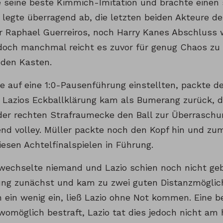
e seine beste Kimmich-Imitation und brachte einen s
 legte überragend ab, die letzten beiden Akteure de
 Raphael Guerreiros, noch Harry Kanes Abschluss w
 doch manchmal reicht es zuvor für genug Chaos zu 
 den Kasten.
le auf eine 1:0-Pausenführung einstellten, packte de
. Lazios Eckballklärung kam als Bumerang zurück, 
er rechten Strafraumecke den Ball zur Überraschun
lend volley. Müller packte noch den Kopf hin und zu
iesen Achtelfinalspielen in Führung.
wechselte niemand und Lazio schien noch nicht gebr
ung zunächst und kam zu zwei guten Distanzmöglic
n ein wenig ein, ließ Lazio ohne Not kommen. Eine 
 womöglich bestraft, Lazio tat dies jedoch nicht am