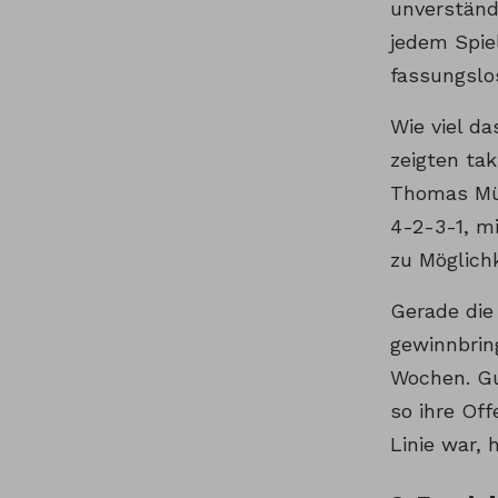
unverständ
jedem Spiel
fassungslo
Wie viel da
zeigten tak
Thomas Mül
4-2-3-1, m
zu Möglichk
Gerade die
gewinnbrin
Wochen. Gu
so ihre Of
Linie war, 