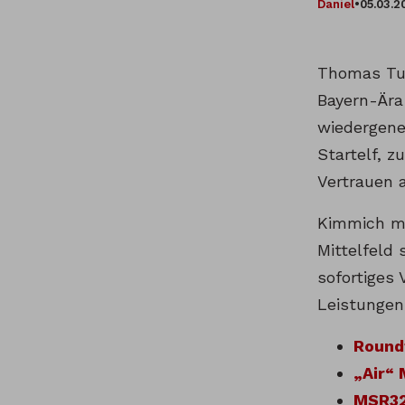
Daniel
•
05.03.2
Thomas Tuc
Bayern-Ära
wiedergene
Startelf, z
Vertrauen 
Kimmich mu
Mittelfeld 
sofortiges
Leistungen
Round
„Air“ 
MSR324