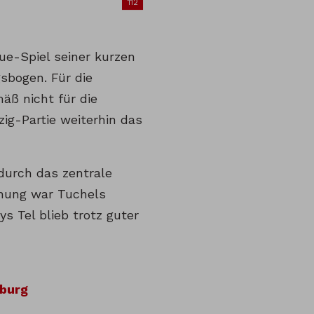
112
e-Spiel seiner kurzen
sbogen. Für die
äß nicht für die
zig-Partie weiterhin das
durch das zentrale
schung war Tuchels
s Tel blieb trotz guter
iburg