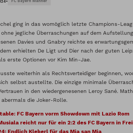
FC Bayern Männer
024
•
hel ging in das womöglich letzte Champions-Leagu
 ohne jegliche Überraschungen auf dem Aufstellung
senen Davies und Gnabry reichte es erwartungsgem
udem erhielten De Ligt und Dier nach der guten Leip
als erste Optionen vor Kim Min-Jae.
sste weiterhin als Rechtsverteidiger beginnen, wo
sich selbst austellte. Die einzige minimale Überra
 Vertrauen in den wiedergenesenen Leroy Sané. Mathy
 abermals die Joker-Rolle.
table: FC Bayern vorm Showdown mit Lazio Rom
Musiala reicht nur für ein 2:2 des FC Bayern in Fre
: Endlich Kleberl für das Mia san Mia