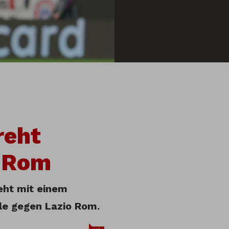
reht
o Rom
eht mit einem
le gegen Lazio Rom.