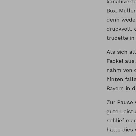
kanalisiert
Box. Müller
denn weder
druckvoll,
trudelte in
Als sich al
Fackel aus
nahm von d
hinten fal
Bayern in d
Zur Pause 
gute Leist
schlief ma
hätte dies