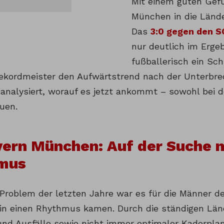
Mit einem guten Gefü
München in die Länd
Das
3:0 gegen den S
nur deutlich im Erge
fußballerisch ein Sch
ekordmeister den Aufwärtstrend nach der Unterbre
analysiert, worauf es jetzt ankommt – sowohl bei 
uen.
yern München: Auf der Suche 
mus
 Problem der letzten Jahre war es für die Männer de
 in einen Rhythmus kamen. Durch die ständigen Lä
 und Ausfälle sowie nicht immer optimaler Kaderpla