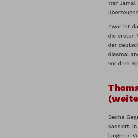
traf Jamal
überzeugen
Zwar ist d
die ersten 
der deutsc
diesmal an
vor dem Spi
Thoma
(weite
Sechs Gege
kassiert. I
jüngeren V