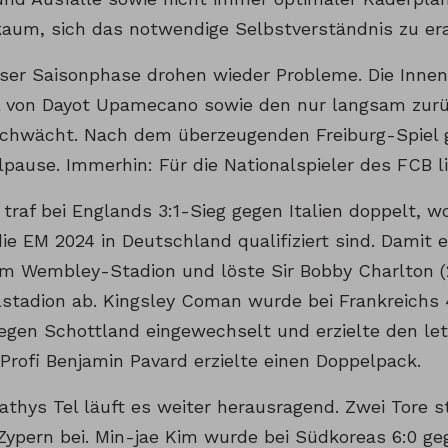
kaum, sich das notwendige Selbstverständnis zu era
eser Saisonphase drohen wieder Probleme. Die Innen
l von Dayot Upamecano sowie den nur langsam zur
schwächt. Nach dem überzeugenden Freiburg-Spiel gi
lpause. Immerhin: Für die Nationalspieler des FCB l
traf bei Englands 3:1-Sieg gegen Italien doppelt, w
die EM 2024 in Deutschland qualifiziert sind. Damit e
im Wembley-Stadion und löste Sir Bobby Charlton (2
lstadion ab. Kingsley Coman wurde bei Frankreichs 
egen Schottland eingewechselt und erzielte den let
Profi Benjamin Pavard erzielte einen Doppelpack.
athys Tel läuft es weiter herausragend. Zwei Tore s
Zypern bei. Min-jae Kim wurde bei Südkoreas 6:0 g