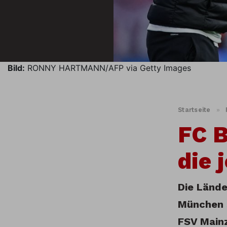
Bild:
RONNY HARTMANN/AFP via Getty Images
Startseite
»
FC B
die 
Die Lände
München 
FSV Mainz