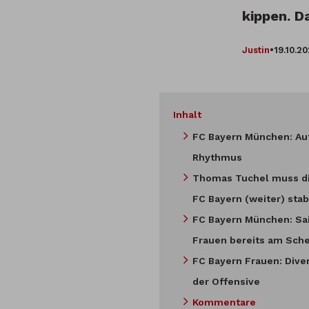
kippen. 
Justin
•
19.10.2
Inhalt
FC Bayern München: Au
Rhythmus
Thomas Tuchel muss di
FC Bayern (weiter) stab
FC Bayern München: Sai
Frauen bereits am Sch
FC Bayern Frauen: Dive
der Offensive
Kommentare