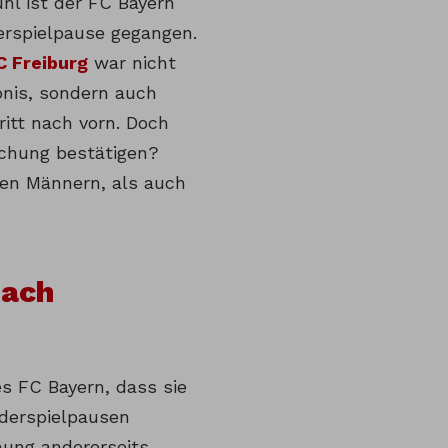
hl ist der FC Bayern
erspielpause gegangen.
C Freiburg
war nicht
bnis, sondern auch
ritt nach vorn. Doch
chung bestätigen?
den Männern, als auch
nach
s FC Bayern, dass sie
nderspielpausen
nung andererseits