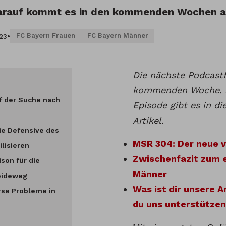
Darauf kommt es in den kommenden Wochen a
FC Bayern Frauen
FC Bayern Männer
023
•
Die nächste Podcastf
kommenden Woche. S
f der Suche nach
Episode gibt es in d
Artikel.
e Defensive des
MSR 304: Der neue v
ilisieren
Zwischenfazit zum e
son für die
Männer
eideweg
Was ist dir unsere A
rse Probleme in
du uns unterstützen