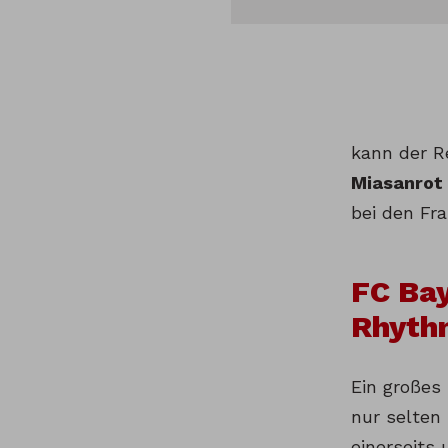
kann der R
Miasanrot
bei den Fra
FC Ba
Rhyth
Ein großes
nur selten
einerseits