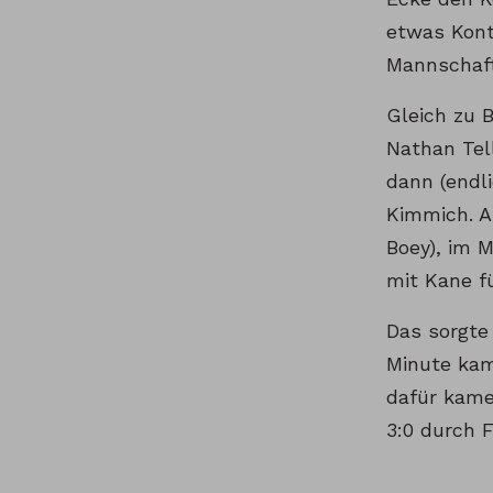
etwas Kont
Mannschaft
Gleich zu 
Nathan Tel
dann (endl
Kimmich. Au
Boey), im M
mit Kane f
Das sorgte 
Minute kam 
dafür kame
3:0 durch 