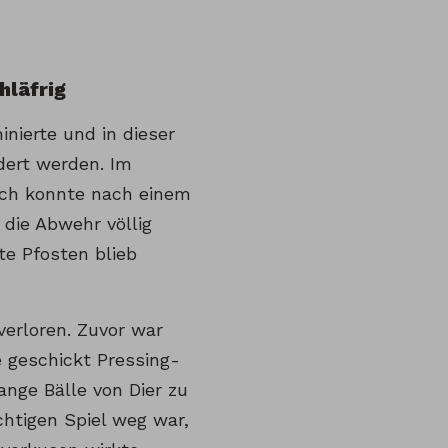
hläfrig
nierte und in dieser
dert werden. Im
rich konnte nach einem
n die Abwehr völlig
ite Pfosten blieb
verloren. Zuvor war
e geschickt Pressing-
ange Bälle von Dier zu
htigen Spiel weg war,