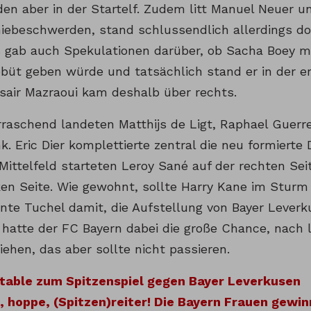
den aber in der Startelf. Zudem litt Manuel Neuer u
niebeschwerden, stand schlussendlich allerdings d
s gab auch Spekulationen darüber, ob Sacha Boey m
ebüt geben würde und tatsächlich stand er in der er
ssair Mazraoui kam deshalb über rechts.
raschend landeten Matthijs de Ligt, Raphael Guerr
k. Eric Dier komplettierte zentral die neu formierte 
 Mittelfeld starteten Leroy Sané auf der rechten Se
nken Seite. Wie gewohnt, sollte Harry Kane im Sturm
nte Tuchel damit, die Aufstellung von Bayer Leverku
 hatte der FC Bayern dabei die große Chance, nach l
iehen, das aber sollte nicht passieren.
table zum Spitzenspiel gegen Bayer Leverkusen
 hoppe, (Spitzen)reiter! Die Bayern Frauen gewin