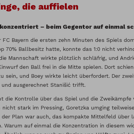
inge, die auffielen
 konzentriert – beim Gegentor auf einmal sc
 FC Bayern die ersten zehn Minuten des Spiels domi
p 70% Ballbesitz hatte, konnte das 1:0 nicht verhin
 die Mannschaft wirkte plötzlich schläfrig, und And
inwurf den Ball frei in die Mitte spielen. Dort schie
zu sein, und Boey wirkte leicht überfordert. Der zwe
und ausgerechnet Stanišić trifft.
t die Kontrolle über das Spiel und die Zweikämpfe 
 nicht stark im Pressing, Goretzka umging teilweis
d der Plan war auch, das kompakte Mittelfeld über l
. Warum auf einmal die Konzentration in diesem wic