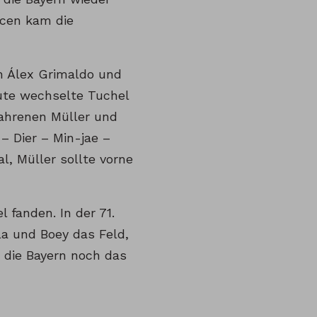
ncen kam die
ch Álex Grimaldo und
nute wechselte Tuchel
fahrenen Müller und
– Dier – Min-jae –
l, Müller sollte vorne
 fanden. In der 71.
la und Boey das Feld,
die Bayern noch das