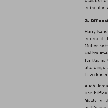
bleibt offe
entschlosse
2. Offens
Harry Kane
er erneut 
Müller hat
Halbräumen
funktionie
allerdings 
Leverkusen
Auch Jamal
und hilflos
Goals für 
an Lösunge