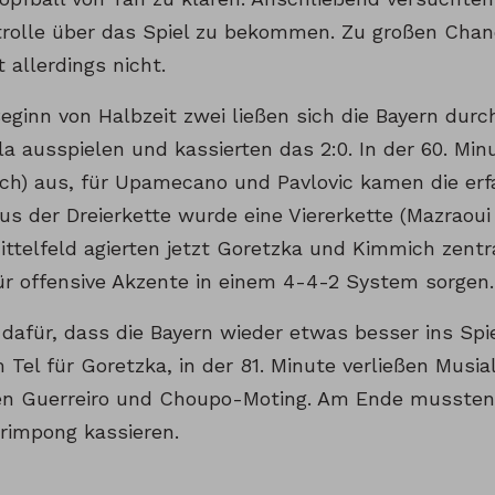
rolle über das Spiel zu bekommen. Zu großen Cha
 allerdings nicht.
Beginn von Halbzeit zwei ließen sich die Bayern dur
la ausspielen und kassierten das 2:0. In der 60. Mi
ich) aus, für Upamecano und Pavlovic kamen die er
s der Dreierkette wurde eine Viererkette (Mazraoui 
ittelfeld agierten jetzt Goretzka und Kimmich zentra
ür offensive Akzente in einem 4-4-2 System sorgen.
dafür, dass die Bayern wieder etwas besser ins Spiel
Tel für Goretzka, in der 81. Minute verließen Musia
n Guerreiro und Choupo-Moting. Am Ende mussten 
Frimpong kassieren.