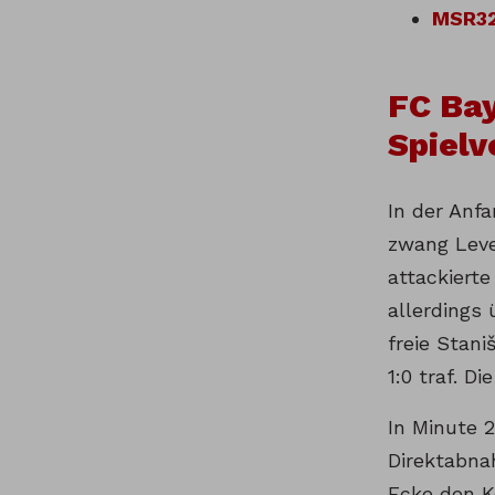
MSR32
FC Bay
Spielv
In der Anf
zwang Leve
attackiert
allerdings
freie Stan
1:0 traf. D
In Minute 
Direktabna
Ecke den K