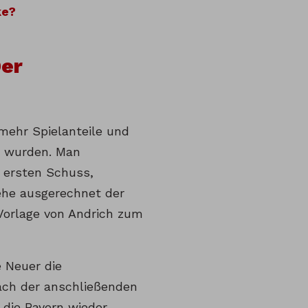
ke?
Der
mehr Spielanteile und
gt wurden. Man
m ersten Schuss,
 ehe ausgerechnet der
Vorlage von Andrich zum
e Neuer die
ach der anschließenden
 die Bayern wieder