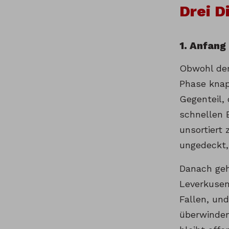
Drei D
1. Anfang
Obwohl der
Phase knap
Gegenteil,
schnellen E
unsortiert 
ungedeckt, 
Danach geh
Leverkusen
Fallen, un
überwinden