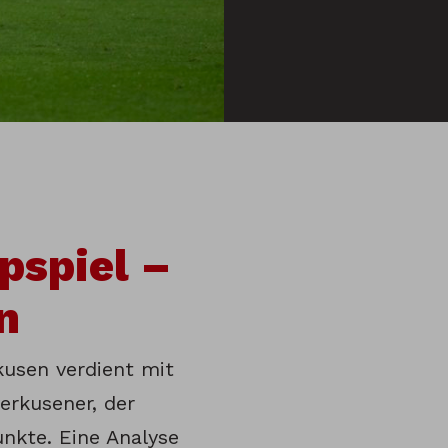
pspiel –
n
kusen verdient mit
erkusener, der
unkte. Eine Analyse