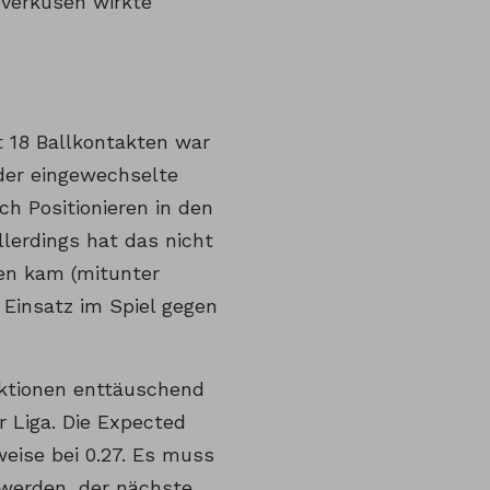
everkusen wirkte
t 18 Ballkontakten war
 der eingewechselte
h Positionieren in den
lerdings hat das nicht
ren kam (mitunter
 Einsatz im Spiel gegen
aktionen enttäuschend
r Liga. Die Expected
eise bei 0.27. Es muss
 werden, der nächste