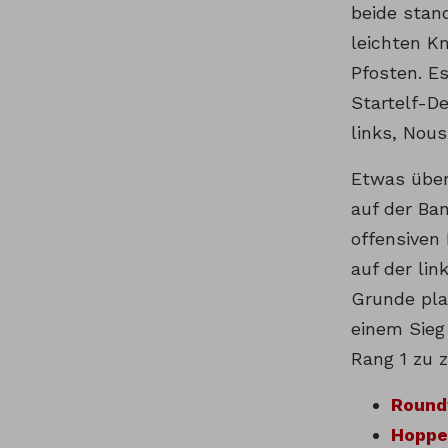
beide stan
leichten K
Pfosten. E
Startelf-D
links, Nou
Etwas über
auf der Ban
offensiven
auf der li
Grunde pla
einem Sieg
Rang 1 zu z
Round
Hoppe,