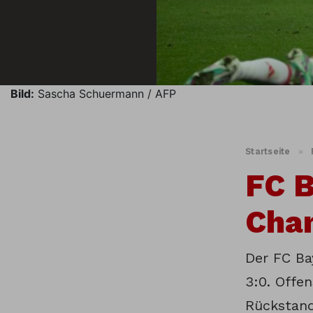
Bild:
Sascha Schuermann / AFP
Startseite
»
FC B
Chan
Der FC Ba
3:0. Offe
Rückstand