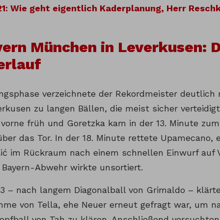
1: Wie geht eigentlich Kaderplanung, Herr Resch
ern München in Leverkusen: 
erlauf
angsphase verzeichnete der Rekordmeister deutlich 
rkusen zu langen Bällen, die meist sicher verteidi
e vorne früh und Goretzka kam in der 13. Minute zu
 über das Tor. In der 18. Minute rettete Upamecano,
išić im Rückraum nach einem schnellen Einwurf auf 
ie Bayern-Abwehr wirkte unsortiert.
23 – nach langem Diagonalball von Grimaldo – klärt
hme von Tella, ehe Neuer erneut gefragt war, um n
opfball von Tah zu klären. Anschließend versuchten