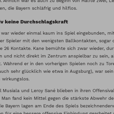
n. Ähnlich war es auch zu Beginn von Hälfte zwei, L
n, die Bayern schläfrig und hilflos.
iv keine Durchschlagskraft
 war wieder einmal kaum ins Spiel eingebunden, mi
der Spieler mit den wenigsten Ballkontakten, sogar
te 26 Kontakte. Kane bemühte sich zwar wieder, durc
 und nicht direkt im Zentrum anspielbar zu sein, al
rt. Während er in den vorherigen Spielen noch zu To
auch sehr glücklich wie etwa in Augsburg), war sein
 wirkungslos.
 Musiala und Leroy Sané blieben in ihren Offensiv
. Man fand kein Mittel gegen die stärkste Abwehr de
die Bayern lagen am Ende des Spiels bezeichnenderw
n für eine bessere offensive Einbindung gearbeitet