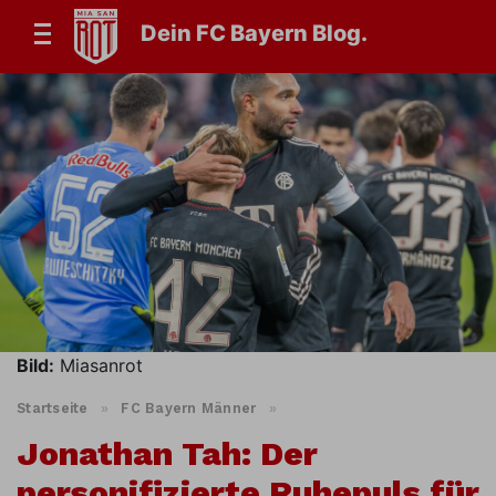
Dein FC Bayern Blog.
Bild:
Miasanrot
Startseite
»
FC Bayern Männer
»
Jonathan Tah: Der
personifizierte Ruhepuls für