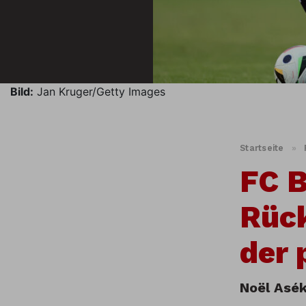
Bild:
Jan Kruger/Getty Images
Startseite
»
FC B
Rück
der 
Noël Asék