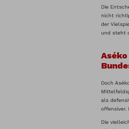
Die Entsche
nicht richt
der Vielspi
und steht 
Aséko 
Bunde
Doch Aséko 
Mittelfelds
als defensi
offensiver.
Die viellei