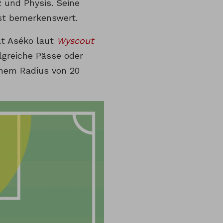
z und Physis. Seine
ist bemerkenswert.
hat Aséko laut
Wyscout
lgreiche Pässe oder
inem Radius von 20