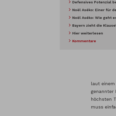
Defensives Potenzial b
Noël Aséko: Einer für 
Noël Aséko: Wie geht es
Bayern zieht die Klause
Hier weiterlesen
Kommentare
laut einem 
genannter E
höchsten Tö
muss einfac