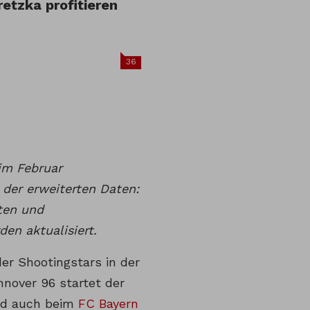
etzka profitieren
36
 im Februar
 der erweiterten Daten:
uten und
en aktualisiert.
der Shootingstars in der
nnover 96 startet der
ald auch beim
FC Bayern