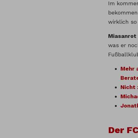
Im kommen
bekommen
wirklich s
Miasanrot
was er noc
Fußballklu
Mehr a
Berat
Nicht 
Micha
Jonat
Der FC