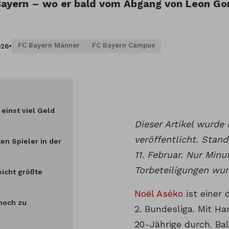
ayern – wo er bald vom Abgang von Leon Gor
FC Bayern Männer
FC Bayern Campus
026
•
einst viel Geld
Dieser Artikel wurde
veröffentlicht. Stand
ten Spieler in der
11. Februar. Nur Min
Torbeteiligungen wurd
eicht größte
Noël Aséko
ist einer 
noch zu
2. Bundesliga. Mit Ha
20-Jährige durch. B