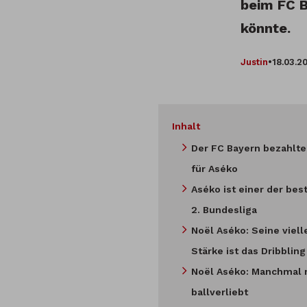
beim FC B
könnte.
Justin
•
18.03.2
Inhalt
Der FC Bayern bezahlte 
für Aséko
Aséko ist einer der bes
2. Bundesliga
Noël Aséko: Seine viell
Stärke ist das Dribbling
Noël Aséko: Manchmal 
ballverliebt