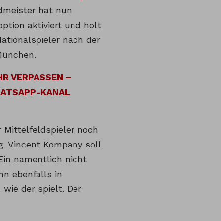
dmeister hat nun
option aktiviert und holt
tionalspieler nach der
München.
HR VERPASSEN –
HATSAPP-KANAL
 Mittelfeldspieler noch
ag. Vincent Kompany soll
 Ein namentlich nicht
hn ebenfalls in
 wie der spielt. Der