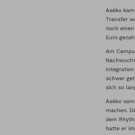
Aséko kam 
Transfer w
noch einen
Euro gezah
Am Campus
Nachwuchsl
Integratio
schwer get
sich so la
Aséko samm
machen. Da
dem Rhythm
hatte er im