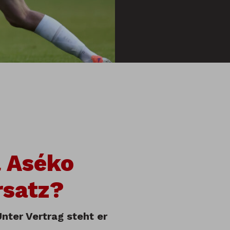
l Aséko
rsatz?
Unter Vertrag steht er