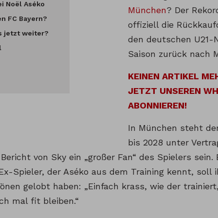
ei Noël Aséko
München
? Der Rekor
den FC Bayern?
offiziell die Rückkauf
 jetzt weiter?
den deutschen U21-Na
l
Saison zurück nach 
KEINEN ARTIKEL ME
JETZT UNSEREN W
ABONNIEREN!
In München steht der
bis 2028 unter Vertr
Bericht von Sky ein „großer Fan“ des Spielers sein.
x-Spieler, der Aséko aus dem Training kennt, soll i
nen gelobt haben: „Einfach krass, wie der trainiert,
h mal fit bleiben.“