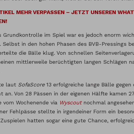
RTIKEL MEHR VERPASSEN – JETZT UNSEREN WHA
EN!
s Grundkontrolle im Spiel war es jedoch enorm wich
te. Selbst in den hohen Phasen des BVB-Pressings be
rteilte die Bälle klug. Von schnellen Seitenverlage
 seinen mittlerweile berüchtigten langen Schlägen n
.
te laut
SofaScore
13 erfolgreiche lange Bälle gegen 
t an. Von 28 Pässen in der eigenen Hälfte kamen 2
se vom Wochenende via
Wyscout
nochmal angesehen. 
iner Fehlpässe stellte in irgendeiner Form ein besond
Zuspielen hatten sogar eine gute Chance, erfolgreic