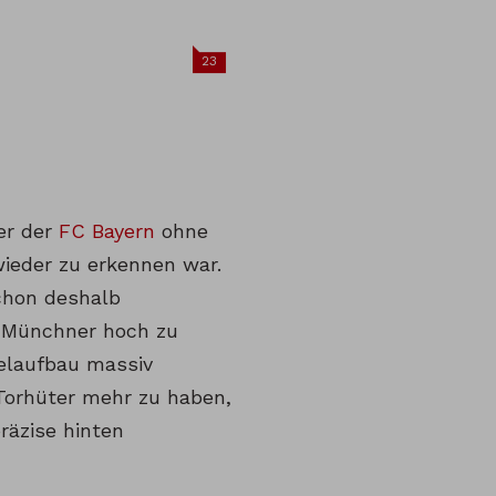
23
der der
FC Bayern
ohne
ieder zu erkennen war.
schon deshalb
e Münchner hoch zu
ielaufbau massiv
 Torhüter mehr zu haben,
präzise hinten