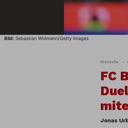
Bild:
Sebastian Widmann/Getty Images
Startseite
»
FC B
Duel
mite
Jonas Urb