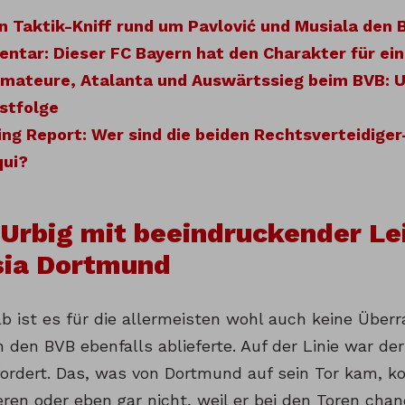
n Taktik-Kniff rund um Pavlović und Musiala den
ntar: Dieser FC Bayern hat den Charakter für ein
Amateure, Atalanta und Auswärtssieg beim BVB: U
stfolge
ng Report: Wer sind die beiden Rechtsverteidige
qui?
Urbig mit beeindruckender Le
sia Dortmund
b ist es für die allermeisten wohl auch keine Über
 den BVB ebenfalls ablieferte. Auf der Linie war de
fordert. Das, was von Dortmund auf sein Tor kam, k
eren oder eben gar nicht, weil er bei den Toren cha