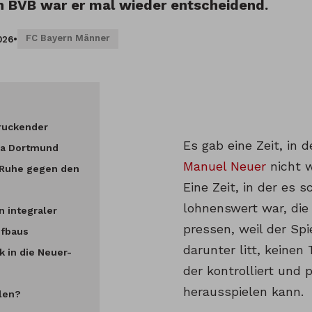
 BVB war er mal wieder entscheidend.
FC Bayern Männer
026
•
ruckender
Es gab eine Zeit, in 
ia Dortmund
Manuel Neuer
nicht w
 Ruhe gegen den
Eine Zeit, in der es 
lohnenswert war, di
n integraler
pressen, weil der Sp
ufbaus
darunter litt, keinen
k in die Neuer-
der kontrolliert und 
herausspielen kann.
llen?