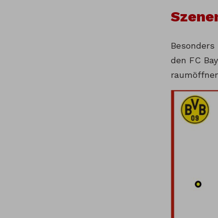
Szene
Besonders b
den FC Bay
raumöffnen