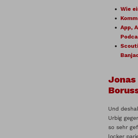
Wie ei
Komme
App, 
Podca
Scouti
Banja
Jonas 
Borus
Und deshal
Urbig gegen
so sehr ge
locker pari