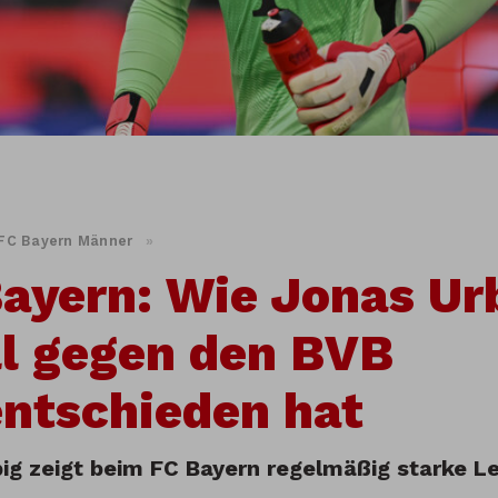
FC Bayern Männer
»
ayern: Wie Jonas Ur
l gegen den BVB
ntschieden hat
ig zeigt beim FC Bayern regelmäßig starke L