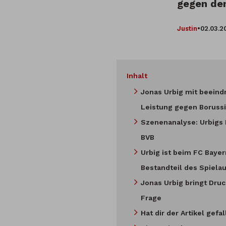
gegen den
Justin
•
02.03.2
Inhalt
Jonas Urbig mit beeind
Leistung gegen Boruss
Szenenanalyse: Urbigs
BVB
Urbig ist beim FC Bayer
Bestandteil des Spiela
Jonas Urbig bringt Druc
Frage
Hat dir der Artikel gefa