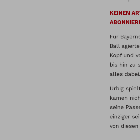
KEINEN A
ABONNIER
Für Bayern
Ball agier
Kopf und ve
bis hin zu
alles dabei
Urbig spiel
kamen nich
seine Päs
einziger se
von diesen 