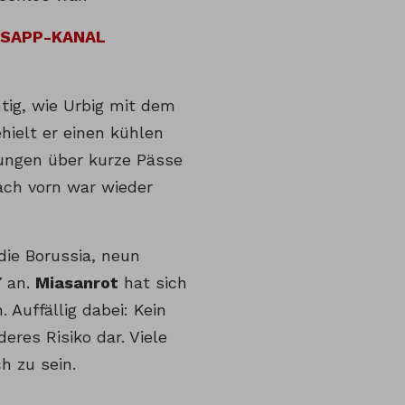
TSAPP-KANAL
tig, wie Urbig mit dem
hielt er einen kühlen
rungen über kurze Pässe
ach vorn war wieder
die Borussia, neun
7 an.
Miasanrot
hat sich
Auffällig dabei: Kein
eres Risiko dar. Viele
h zu sein.