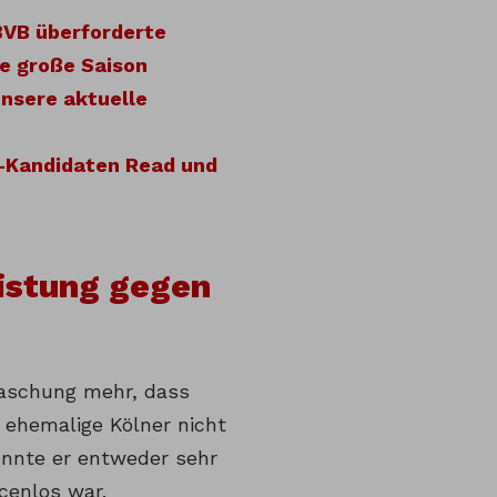
 BVB überforderte
e große Saison
nsere aktuelle
r-Kandidaten Read und
istung gegen
raschung mehr, dass
r ehemalige Kölner nicht
onnte er entweder sehr
ncenlos war.