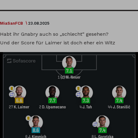
MiaSanFCB
23.08.2025
Habt ihr Gnabry auch so „schlecht“ gesehen?
Und der Score für Laimer ist doch eher ein Witz