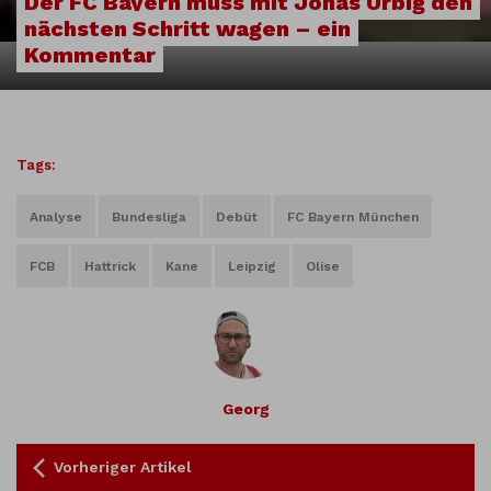
Der FC Bayern muss mit Jonas Urbig den
nächsten Schritt wagen – ein
Kommentar
Tags:
Analyse
Bundesliga
Debüt
FC Bayern München
FCB
Hattrick
Kane
Leipzig
Olise
Georg
Vorheriger Artikel