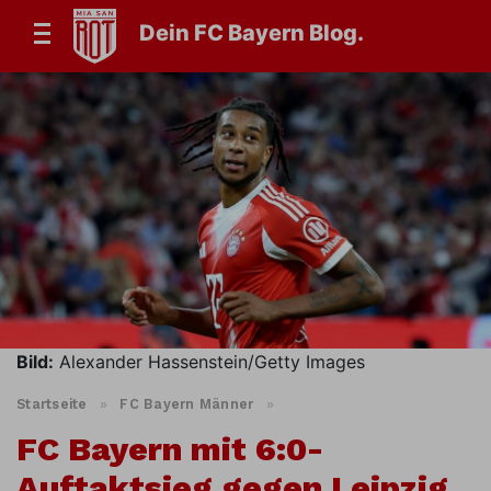
Dein FC Bayern Blog.
Bild:
Alexander Hassenstein/Getty Images
Startseite
»
FC Bayern Männer
»
FC Bayern mit 6:0-
Auftaktsieg gegen Leipzig