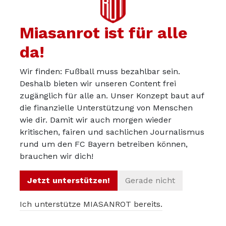
umut
23.08.2025
Miasanrot ist für alle
Die gelbe Karte von Kimmich wird nicht
zurückgenommen? Ich weiß nicht, was ich davon halten
da!
soll, wenn das die Regel ist, dass individuelle Strafen
Wir finden: Fußball muss bezahlbar sein.
bleiben.
Deshalb bieten wir unseren Content frei
zugänglich für alle an. Unser Konzept baut auf
Hätte er als Kapitän diese gelbe nicht bekommen? Dann
die finanzielle Unterstützung von Menschen
muss Neuer ganz zwingend die Binde abgeben.
wie dir. Damit wir auch morgen wieder
kritischen, fairen und sachlichen Journalismus
rund um den FC Bayern betreiben können,
brauchen wir dich!
Nordbayer
23.08.2025
xGOT ist der „Expected Goals on Target“-Wert. Der war in
Jetzt unterstützen!
Gerade nicht
diesem Spiel bei ~3.
Ich unterstütze MIASANROT bereits.
xGOT (Expected Goals on Target) ist eine