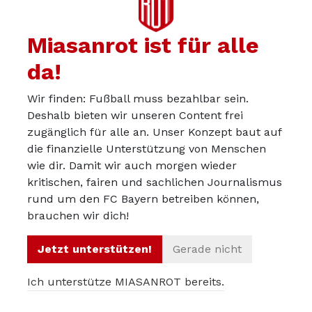
Miasanrot ist für alle
Armaster
01.11.2025
da!
Bischof freut sich Linksverteidiger zu spielen
Wir finden: Fußball muss bezahlbar sein.
Deshalb bieten wir unseren Content frei
Plötzlich Linksverteidiger! Tom Bischof nach
zugänglich für alle an. Unser Konzept baut auf
#FCBB04
gut gelaunt zu seiner neuen Rolle: „Der
die finanzielle Unterstützung von Menschen
Trainer will mir dadurch Spielzeit geben. Ich
wie dir. Damit wir auch morgen wieder
kritischen, fairen und sachlichen Journalismus
nehme es gut an und freue mich darüber, weil
rund um den FC Bayern betreiben können,
die Position bei uns offensiver interpretiert wird.
brauchen wir dich!
Ich denke, dass ich auch wieder auf der Sechs
spielen werde. Das ist, denke ich, auch noch der
Jetzt unterstützen!
Gerade nicht
Plan vom Trainer. Aber ich bin als
Ich unterstütze MIASANROT bereits.
Linksverteidiger zufrieden. Ich kann auch mal
mit nach vorne gehen und aufs Tor schießen, ich