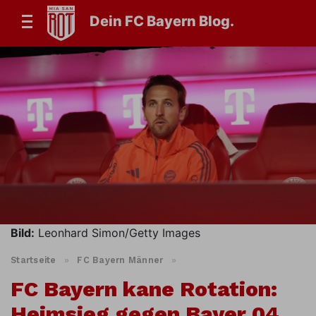
Dein FC Bayern Blog.
Bild:
Leonhard Simon/Getty Images
Startseite
»
FC Bayern Männer
»
FC Bayern kane Rotation:
Heimsieg gegen Bayer 04