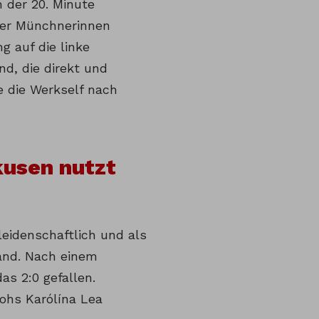
 der 20. Minute
der Münchnerinnen
g auf die linke
nd, die direkt und
e die Werkself nach
kusen nutzt
leidenschaftlich und als
and. Nach einem
s 2:0 gefallen.
rohs Karólína Lea