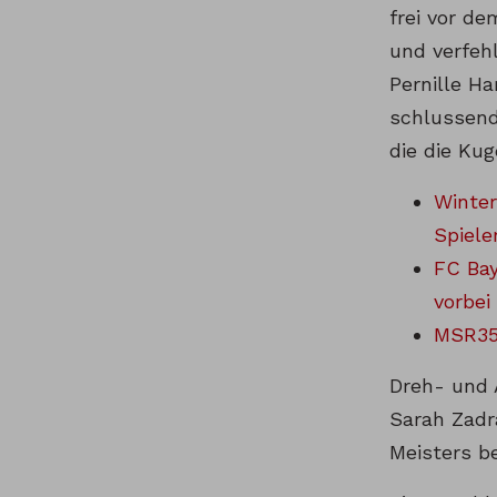
frei vor d
und verfehl
Pernille Ha
schlussend
die die Kug
Winter
Spiele
FC Bay
vorbei
MSR35
Dreh- und 
Sarah Zadr
Meisters b