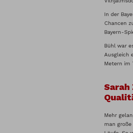
Vilhjálmsd
In der Bay
Chancen zu
Bayern-Spie
Bühl war e
Ausgleich e
Metern im 
Sarah 
Qualit
Mehr gelan
man große 
Läufe. So w