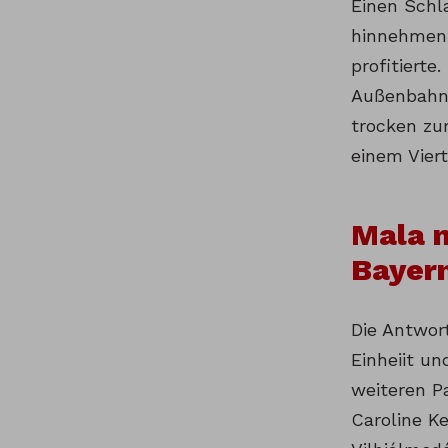
Einen Schl
hinnehmen.
profitierte
Außenbahn w
trocken zum
einem Viert
Mala m
Bayer
Die Antwort
Einheiit u
weiteren P
Caroline K