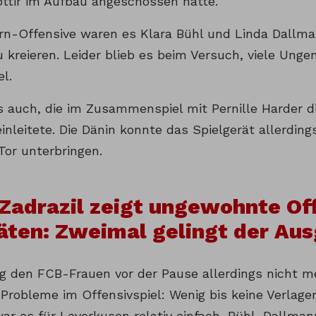
óttir im Aufbau angeschossen hatte.
ern-Offensive waren es Klara Bühl und Linda Dallma
 kreieren. Leider blieb es beim Versuch, viele Unge
l.
s auch, die im Zusammenspiel mit Pernille Harder 
inleitete. Die Dänin konnte das Spielgerät allerdin
Tor unterbringen.
Zadrazil zeigt ungewohnte Of
äten: Zweimal gelingt der Aus
g den FCB-Frauen vor der Pause allerdings nicht me
Probleme im Offensivspiel: Wenig bis keine Verlag
ar es für Leverkusen relativ einfach, Bühl, Dallman