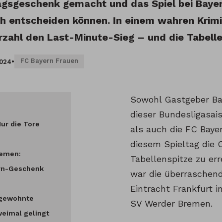
gsgeschenk gemacht und das Spiel bei Baye
ich entscheiden können. In einem wahren Krim
erzahl den Last-Minute-Sieg – und die Tabell
FC Bayern Frauen
2024
•
Sowohl Gastgeber Bay
dieser Bundesligasai
Nur die Tore
als auch die FC Baye
diesem Spieltag die C
lemen:
Tabellenspitze zu err
rn-Geschenk
war die überraschend
Eintracht Frankfurt 
ngewohnte
SV Werder Bremen.
weimal gelingt