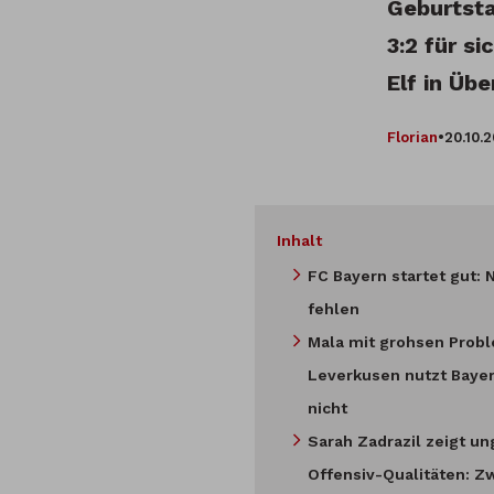
Geburtsta
3:2 für s
Elf in Üb
Florian
•
20.10.
Inhalt
FC Bayern startet gut: 
fehlen
Mala mit grohsen Prob
Leverkusen nutzt Baye
nicht
Sarah Zadrazil zeigt u
Offensiv-Qualitäten: Z