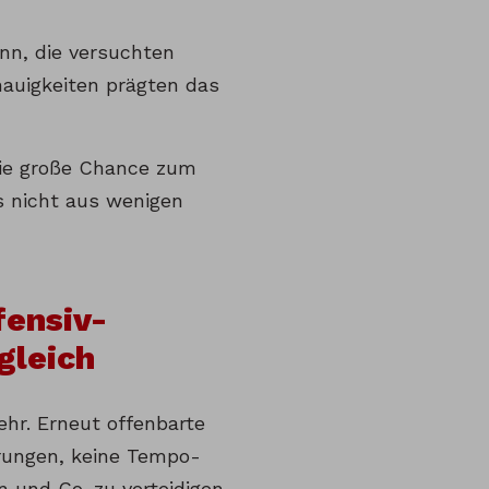
nn, die versuchten
nauigkeiten prägten das
die große Chance zum
gs nicht aus wenigen
fensiv-
gleich
hr. Erneut offenbarte
erungen, keine Tempo-
n und Co. zu verteidigen.