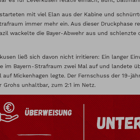
 starteten mit viel Elan aus der Kabine und schnürr
trafraum immer mehr ein. Aus dieser Druckphase res
azil wackelte die Bayer-Abwehr aus und schlenzte 
usen ließ sich davon nicht irritieren: Ein langer Ei
te im Bayern-Strafraum zwei Mal auf und landete üb
ll auf Mickenhagen legte. Der Fernschuss der 19-jäh
r Grohs unhaltbar, zum 2:1 im Netz.