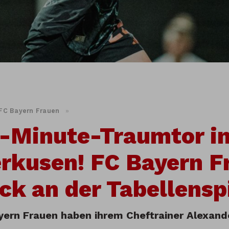
FC Bayern Frauen
»
-Minute-Traumtor i
rkusen! FC Bayern F
ck an der Tabellensp
yern Frauen haben ihrem Cheftrainer Alexande