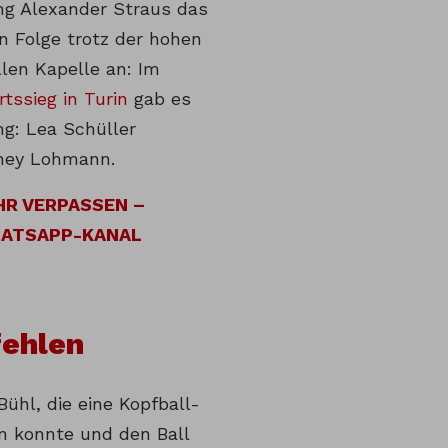
g Alexander Straus das
in Folge trotz der hohen
llen Kapelle an: Im
tssieg in Turin
gab es
ng: Lea Schüller
ney Lohmann.
HR VERPASSEN –
HATSAPP-KANAL
fehlen
Bühl, die eine Kopfball-
en konnte und den Ball