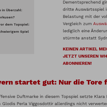
Dementsprechend gin
dritte Auswärtsspiel 
 in Überzahl:
Belastung mit der vo
verkusen?
Vergleich zum
Auswär
vor dem Topspiel:
lediglich eine Änderu
chwierigem Spiel
stürmte anstatt Syd
KEINEN ARTIKEL ME
JETZT UNSEREN W
ABONNIEREN!
ern startet gut: Nur die Tore 
ffensive Duftmarke in diesem Topspiel setzte Klara 
 Glodis Perla Viggosdottir allerdings nicht verwert