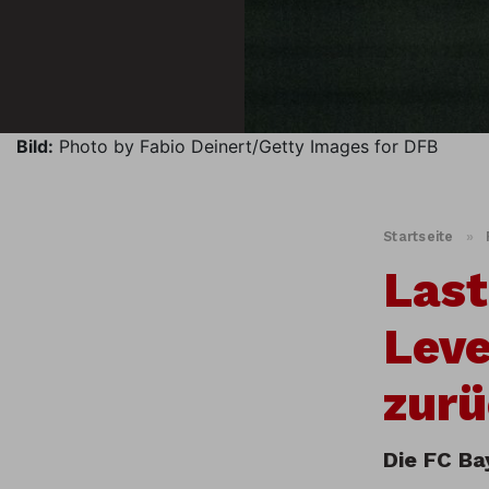
Bild:
Photo by Fabio Deinert/Getty Images for DFB
Startseite
»
Last
Leve
zurü
Die FC Ba