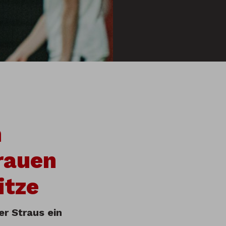
n
rauen
itze
r Straus ein