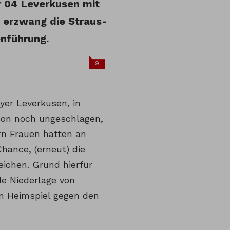
r 04 Leverkusen mit
i erzwang die Straus-
enführung.
9
er Leverkusen, in
son noch ungeschlagen,
rn Frauen hatten an
hance, (erneut) die
eichen. Grund hierfür
e Niederlage von
im Heimspiel gegen den