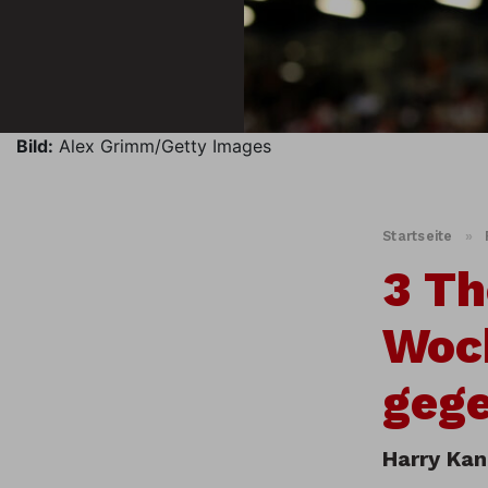
Bild:
Alex Grimm/Getty Images
Startseite
»
3 Th
Woc
geg
Harry Kan