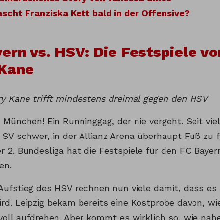
scht Franziska Kett bald in der Offensive?
ern vs. HSV: Die Festspiele vo
 Kane
ry Kane trifft mindestens dreimal gegen den HSV
n München! Ein Runninggag, der nie vergeht. Seit vie
SV schwer, in der Allianz Arena überhaupt Fuß zu f
er 2. Bundesliga hat die Festspiele für den FC Baye
en.
ufstieg des HSV rechnen nun viele damit, dass es 
d. Leipzig bekam bereits eine Kostprobe davon, wi
 voll aufdrehen. Aber kommt es wirklich so, wie nah