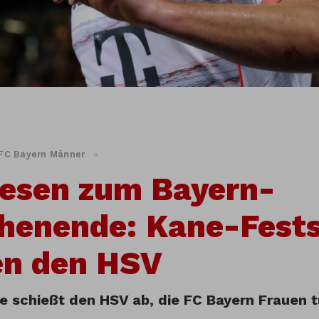
FC Bayern Männer
»
esen zum Bayern-
henende: Kane-Fests
en den HSV
e schießt den HSV ab, die FC Bayern Frauen t