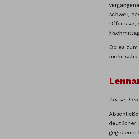
vergangene
schwer, gew
Offensive, 
Nachmittag
Ob es zum 
mehr schieß
Lennar
These: Len
Abschließe
deutlicher
gegebenenf