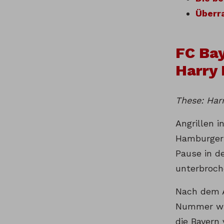
Überra
FC Bay
Harry
These: Har
Angrillen i
Hamburger 
Pause in d
unterbroch
Nach dem A
Nummer wir
die Bayern