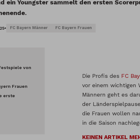
nd ein Youngster sammelt den ersten Scorer
henende.
FC Bayern Männer
FC Bayern Frauen
025
•
Festspiele von
Die Profis des
FC Ba
vor einem wichtigen
ayern Frauen
Männern geht es da
e erste
der Länderspielpaus
die Frauen wollen na
in die Saison nachleg
KEINEN ARTIKEL ME