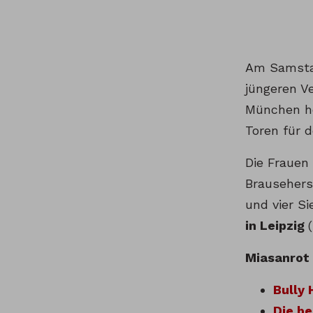
Am Samstag
jüngeren V
München ho
Toren für 
Die Frauen 
Brauseherst
und vier Si
in Leipzig
(
Miasanrot
Bully 
Die be