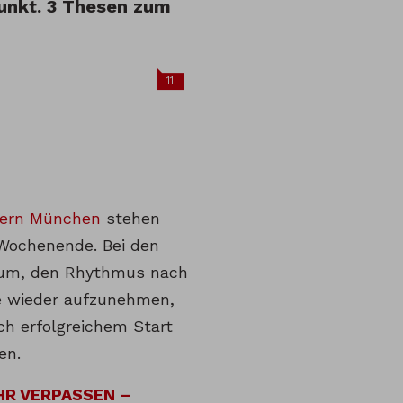
punkt. 3 Thesen zum
11
yern München
stehen
 Wochenende. Bei den
rum, den Rhythmus nach
e wieder aufzunehmen,
ch erfolgreichem Start
en.
HR VERPASSEN –