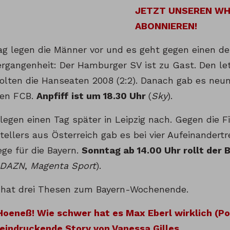
JETZT UNSEREN W
ABONNIEREN!
 legen die Männer vor und es geht gegen einen der
ergangenheit: Der Hamburger SV ist zu Gast. Den le
lten die Hanseaten 2008 (2:2). Danach gab es neun 
den FCB.
Anpfiff ist um 18.30 Uhr
(
Sky
).
legen einen Tag später in Leipzig nach. Gegen die Fi
ellers aus Österreich gab es bei vier Aufeinandertre
ege für die Bayern.
Sonntag ab 14.00 Uhr rollt der 
DAZN
,
Magenta Sport
).
hat drei Thesen zum Bayern-Wochenende.
Hoeneß! Wie schwer hat es Max Eberl wirklich (P
eindruckende Story von Vanessa Gilles