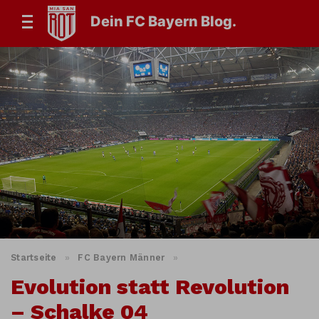
Dein FC Bayern Blog.
Startseite
»
FC Bayern Männer
»
Evolution statt Revolution
– Schalke 04