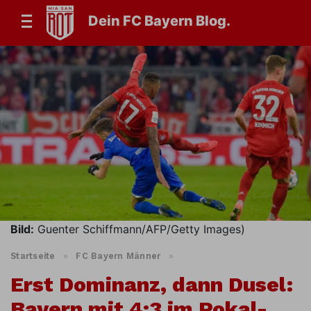
Dein FC Bayern Blog.
Bild:
Guenter Schiffmann/AFP/Getty Images)
Startseite
»
FC Bayern Männer
»
Erst Dominanz, dann Dusel:
Bayern mit 4:3 im Pokal-