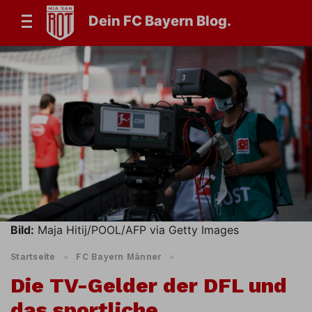
Dein FC Bayern Blog.
Bild:
Maja Hitij/POOL/AFP via Getty Images
Startseite
»
FC Bayern Männer
»
Die TV-Gelder der DFL und
das sportliche