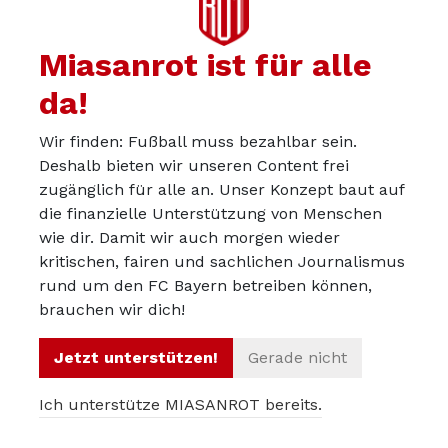
und 20% relativ gesehen am wenigsten zu den
insgesamten Umsatzerlösen beitragen. Die
Miasanrot ist für alle
Bayern erhalten nicht nur absolut gesehen am
da!
meisten aus der TV-Vermarktung der DFL, sie
sind von diesen Einnahmen auch noch am
Wir finden: Fußball muss bezahlbar sein.
unabhängigsten von allen Vereinen der
Deshalb bieten wir unseren Content frei
zugänglich für alle an. Unser Konzept baut auf
Bundesliga, weil sie Jahr für Jahr auch in
die finanzielle Unterstützung von Menschen
anderen Einnahmekategorien enorme Umsätze
wie dir. Damit wir auch morgen wieder
tätigen, beispielsweise mit Preisgeldern in der
kritischen, fairen und sachlichen Journalismus
Champions League. Besonders heraus ragen
rund um den FC Bayern betreiben können,
brauchen wir dich!
auch ihre im Ligavergleich mit Abstand
höchsten Sponsoring- und Werbeeinnahmen.
Jetzt unterstützen!
Gerade nicht
Mit knapp 200 Mio. Euro haben die Bayern in
diesem Bereich im Geschäftsjahr 2018/19
Ich unterstütze MIASANROT bereits.
beispielsweise mehr als das Doppelte des BVB