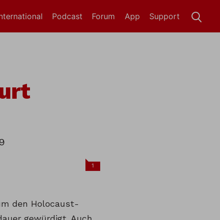
International
Podcast
Forum
App
Support
urt
9
1
 um den Holocaust-
dauer gewürdigt. Auch