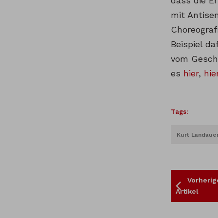
dass die E
mit Antise
Choreografi
Beispiel da
vom Gesche
es
hier
,
hie
Tags:
Kurt Landaue
Vorherig
Artikel