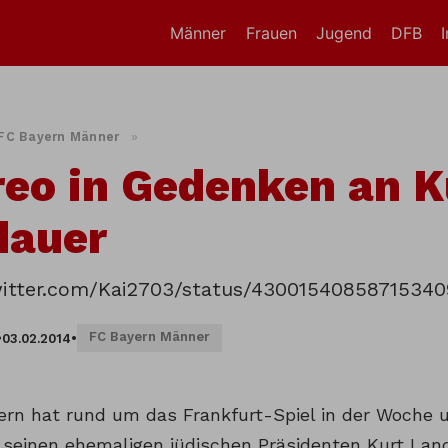
Männer
Frauen
Jugend
DFB
FC Bayern Männer
»
eo in Gedenken an K
dauer
witter.com/Kai2703/status/43001540858715340
FC Bayern Männer
•
03.02.2014
•
ern hat rund um das Frankfurt-Spiel in der Woche
seinen ehemaligen jüdischen Präsidenten Kurt Lan