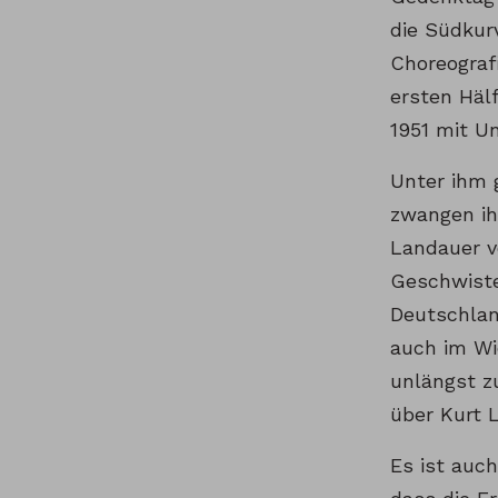
die Südkur
Choreograf
ersten Häl
1951 mit U
Unter ihm 
zwangen ih
Landauer ve
Geschwiste
Deutschlan
auch im Wi
unlängst z
über Kurt 
Es ist auc