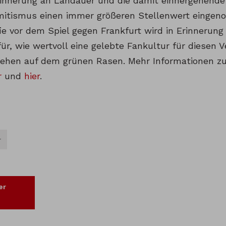
rinnerung an Landauer und die damit einhergehend
mitismus einen immer größeren Stellenwert eingen
e vor dem Spiel gegen Frankfurt wird in Erinnerung b
für, wie wertvoll eine gelebte Fankultur für diesen 
hen auf dem grünen Rasen. Mehr Informationen zu
r
und
hier
.
r
er