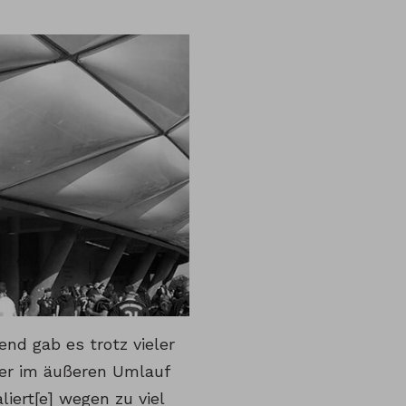
d gab es trotz vieler
ter im äußeren Umlauf
liert[e] wegen zu viel