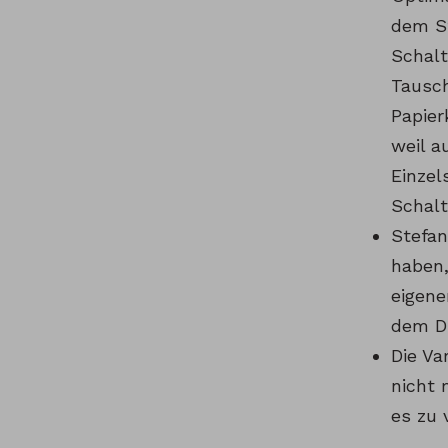
dem St
Schalt
Tausch
Papier
weil a
Einzel
Schalt
Stefan
haben,
eigene
dem D
Die Va
nicht 
es zu 