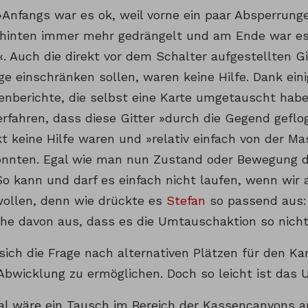
»Anfangs war es ok, weil vorne ein paar Absperrung
hinten immer mehr gedrängelt und am Ende war es 
. Auch die direkt vor dem Schalter aufgestellten Gi
e einschränken sollen, waren keine Hilfe. Dank eini
nberichte, die selbst eine Karte umgetauscht habe
erfahren, dass diese Gitter »durch die Gegend geflo
t keine Hilfe waren und »relativ einfach von der M
nnten. Egal wie man nun Zustand oder Bewegung d
So kann und darf es einfach nicht laufen, wenn wir 
ollen, denn wie drückte es
Stefan
so passend aus:
gehe davon aus, dass es die Umtauschaktion so nich
 sich die Frage nach alternativen Plätzen für den K
Abwicklung zu ermöglichen. Doch so leicht ist das U
l wäre ein Tausch im Bereich der Kassencanyons a