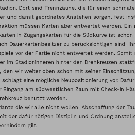
adion. Dort sind Trennzäune, die für einen schmal
er und damit geordnetes Anstehen sorgen, fest insta
aktion müssen Karten aber entwertet werden. Ein 
karten in Zugangskarten für die Südkurve ist schon
uch Dauerkartenbesitzer zu berücksichtigen sind. Ih
spiele vor der Partie nicht entwertet werden. Somi
er im Stadioninneren hinter den Drehkreuzen stattf
, den wir weiter oben schon mit seiner Einschätzung 
 schlägt eine mögliche Neupositionierung vor. Dafür 
r Eingang am südwestlichen Zaun mit Check-in Häu
rehkreuz benutzt werden.
riante die wir alle nicht wollen: Abschaffung der Ta
mit der dafür nötigen Disziplin und Ordnung anstell
verhindern gilt.