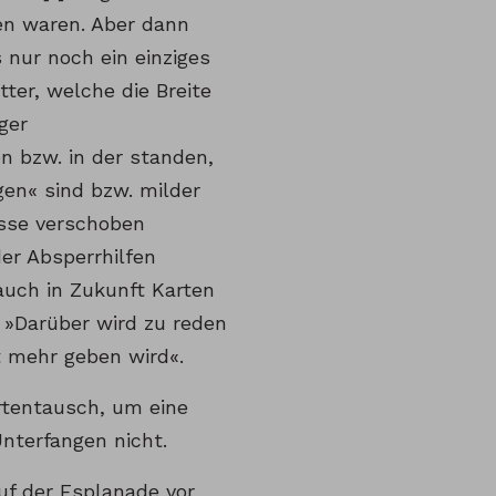
en waren. Aber dann
nur noch ein einziges
tter, welche die Breite
ger
n bzw. in der standen,
gen« sind bzw. milder
asse verschoben
er Absperrhilfen
auch in Zukunft Karten
 »Darüber wird zu reden
t mehr geben wird«.
artentausch, um eine
nterfangen nicht.
uf der Esplanade vor