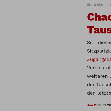
Startseite
»
Chao
Tau
Seit dies
Sitzplatzk
Zugangska
Vereinsfü
weiteren 
der Tausch
den letzt
Jan P.
•
03.03.2