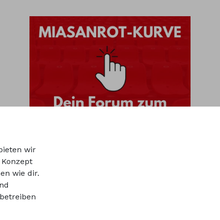
bieten wir
r Konzept
en wie dir.
und
betreiben
ns
Werbepartner werden
Impressum
Datenschutz