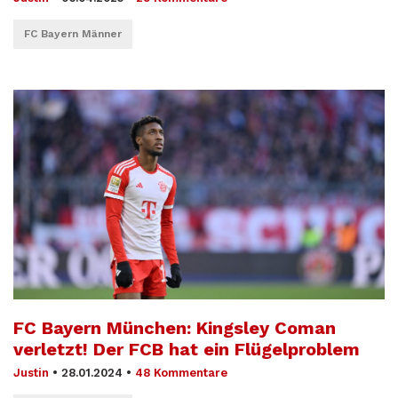
FC Bayern Männer
FC Bayern München: Kingsley Coman
verletzt! Der FCB hat ein Flügelproblem
Justin
•
28.01.2024
•
48 Kommentare