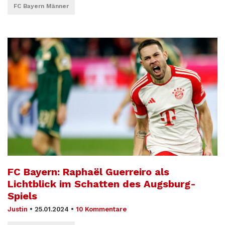
FC Bayern Männer
FC Bayern: Raphaël Guerreiro als
Lichtblick im Schatten des Augsburg-
Spiels
Justin
•
25.01.2024
•
10 Kommentare