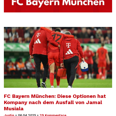
FC Bayern München: Diese Optionen hat
Kompany nach dem Ausfall von Jamal
Musiala
Justin
•
06.04.2025
•
29 Kommentare