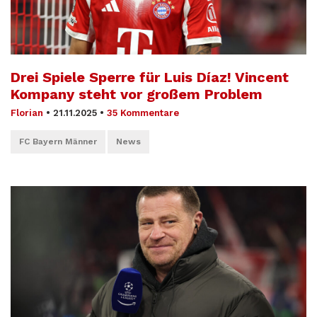
Drei Spiele Sperre für Luis Díaz! Vincent
Kompany steht vor großem Problem
Florian
•
21.11.2025
•
35 Kommentare
FC Bayern Männer
News