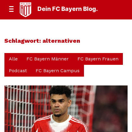
Dein FC Bayern Blog.
Schlagwort:
alternativen
Alle
FC Bayern Männer
FC Bayern Frauen
Podcast
FC Bayern Campus