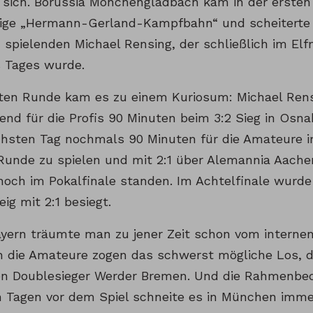
 sich. Borussia Mönchengladbach kam in der ersten
ige „Hermann-Gerland-Kampfbahn“ und scheiterte
 spielenden Michael Rensing, der schließlich im E
 Tages wurde.
iten Runde kam es zu einem Kuriosum: Michael Ren
end für die Profis 90 Minuten beim 3:2 Sieg in Osna
sten Tag nochmals 90 Minuten für die Amateure i
Runde zu spielen und mit 2:1 über Alemannia Aachen
 noch im Pokalfinale standen. Im Achtelfinale wurde
ig mit 2:1 besiegt.
yern träumte man zu jener Zeit schon vom internen
ch die Amateure zogen das schwerst mögliche Los, 
n Doublesieger Werder Bremen. Und die Rahmenbed
en Tagen vor dem Spiel schneite es in München immer