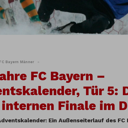
FC Bayern Männer
»
ahre FC Bayern –
ntskalender, Tür 5:
internen Finale im 
Adventskalender: Ein Außenseiterlauf des FC