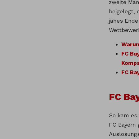
zweite Man
beigelegt, 
jähes Ende
Wettbewer
Warum
FC Bay
Komp
FC Bay
FC Bay
So kam es 
FC Bayern 
Auslosungs