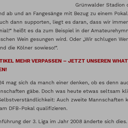
Grünwalder Stadion 
sind ab und an Fangesänge mit Bezug zu einem Poka
uch dann supporten, liegt es daran, dass wir imme
ial!“ heißt es da zum Beispiel in der Amateurehymn
ischen Wein gesungen wird. Oder „Wir schlugen Wer
nd die Kölner sowieso!“.
RTIKEL MEHR VERPASSEN – JETZT UNSEREN WHA
EN!
24 mag sich da manch einer denken, ob es denn auc
nschaften gäbe. Doch was heute etwas seltsam kli
Selbstverständlichkeit: Auch zweite Mannschaften k
am DFB-Pokal qualifizieren.
nführung der 3. Liga im Jahr 2008 änderte sich dies. 