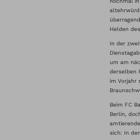
nochmal in
altehrwürd
überragend
Helden des
In der zwe
Dienstagab
um am näch
derselben 
im Vorjahr
Braunschwe
Beim FC Ba
Berlin, do
amtierende
sich: In d