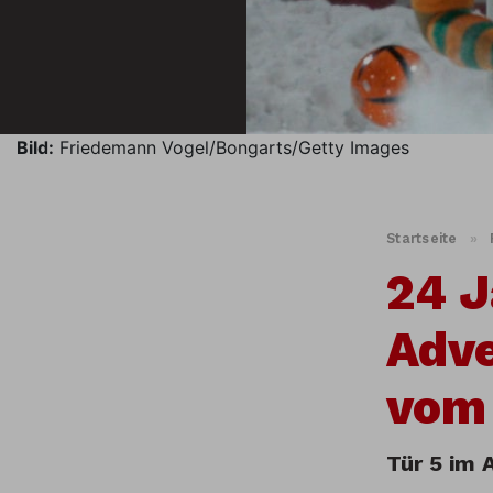
Bild:
Friedemann Vogel/Bongarts/Getty Images
Startseite
»
24 J
Adve
vom 
Tür 5 im 