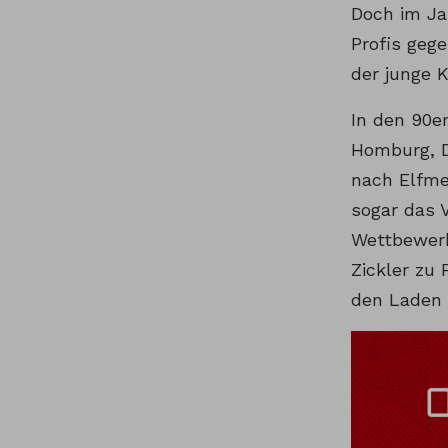
Doch im Ja
Profis geg
der junge 
In den 90er
Homburg, D
nach Elfme
sogar das 
Wettbewerb
Zickler zu
den Laden d