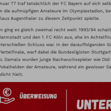
nuar 77 traf tatsächlich der FC Bayern auf sich sel
en die aufmüpfigen Amateure im Olympiastadion, b
Klaus Augenthaler zu diesem Zeitpunkt spielte.
n ging es gleich zweimal recht weit: 1993/94 schalt
armstadt und den 1. FC Köln aus, ehe im Achtelfin
terschießen Schluss war. In der darauffolgenden S
Viertelfinale, warf dabei die Bundesligisten Stuttg
. Damals wurden junge Nachwuchsspieler wie Didi
 Pokalhelden der Amateure, während ein gewisser S
icht hielt.