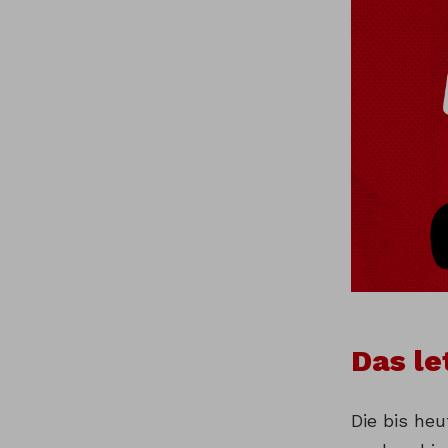
Das le
Die bis he