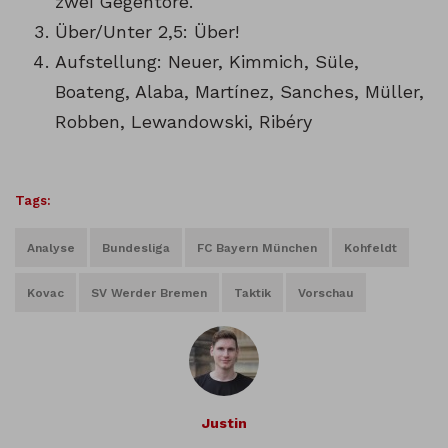
zwei Gegentore.
Über/Unter 2,5: Über!
Aufstellung: Neuer, Kimmich, Süle,
Boateng, Alaba, Martínez, Sanches, Müller,
Robben, Lewandowski, Ribéry
Tags:
Analyse
Bundesliga
FC Bayern München
Kohfeldt
Kovac
SV Werder Bremen
Taktik
Vorschau
Justin