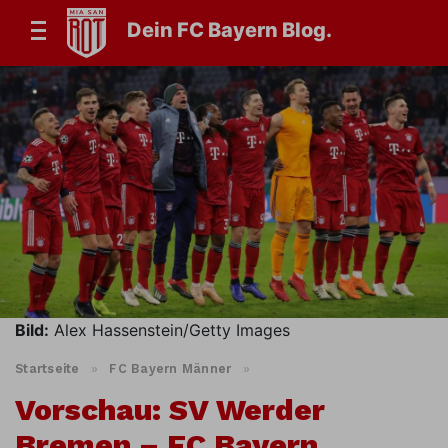
Dein FC Bayern Blog.
Bild:
Alex Hassenstein/Getty Images
Startseite
»
FC Bayern Männer
»
Vorschau: SV Werder
Bremen – FC Bayern