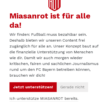
unsauber.
Miasanrot
-Note: 3,5
Miasanrot ist für alle
Hiroki Ito
da!
Ist defensiv anfällig und ist regelmäßig mit dem
Tempo und der Qualität von Summerville
Wir finden: Fußball muss bezahlbar sein.
Deshalb bieten wir unseren Content frei
überfordert. Schaltet sich als linker
zugänglich für alle an. Unser Konzept baut auf
Halbverteidiger auch immer mal wieder offensiv
die finanzielle Unterstützung von Menschen
mit ein, aber viel gelingen will ihm nicht.
wie dir. Damit wir auch morgen wieder
Miasanrot
-Note: 4
kritischen, fairen und sachlichen Journalismus
rund um den FC Bayern betreiben können,
Nathaniel Brown
ist zwar aktuell kein Bayern-
brauchen wir dich!
Spieler, hätte im Fall der Fälle in dieser
Jetzt unterstützen!
Gerade nicht
Kategorie aber eine glatte 1 für seinen Auftritt
bekommen.
Ich unterstütze MIASANROT bereits.