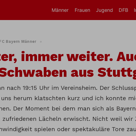
Männer
Frauen
Jugend
DFB
FC Bayern Männer
»
er, immer weiter. Au
Schwaben aus Stutt
n nach 19:15 Uhr im Vereinsheim. Der Schlusspf
uns herum klatschten kurz und ich konnte m
nen. Der Moment bei dem man sich als Bayernf
 zufriedenen Lächeln erwischt. Nicht weil wir 
windigkeit spielen oder spektakuläre Tore zau