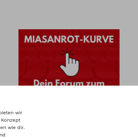
bieten wir
r Konzept
en wie dir.
und