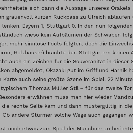
ahrheitete sich dann die Aussage unseres Orakels
en grauenvoll kurzen Rückpass zu Ulreich ablaufen
 lenken. Bayern 1, Stuttgart 0. In den nun folgende
ständlich wieso kein Aufbäumen der Schwaben folgt
ger, mehr sinnlose Fouls folgten, doch die Einwechs
Torun, Holzhauser) brachte den Stuttgartern keinen 
icht auch ein Zeichen für die Souveränität in dieser 
ken abgemeldet, Okazaki gut im Griff und Harnik hat
 Karte auch seine größte Szene im Spiel. 22 Minut
n typischem Thomas Müller Stil – für das zweite To
Besonders erwähnen muss man hier wieder Mandzu
r die rechte Seite kam und dann mustergültig in di
. Ob andere Stürmer solche Wege auch gegangen w
nst noch etwas zum Spiel der Münchner zu berichte