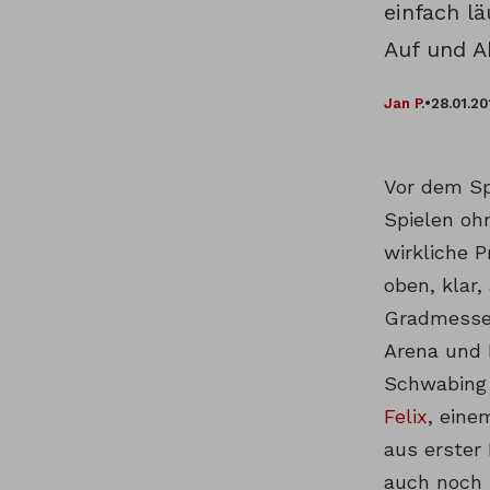
einfach l
Auf und A
Jan P.
•
28.01.20
Vor dem Spi
Spielen oh
wirkliche 
oben, klar
Gradmesser
Arena und 
Schwabing 
Felix
, eine
aus erster
auch noch 