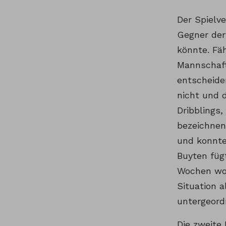
Der Spielve
Gegner der
könnte. Fäh
Mannschaft
entscheide
nicht und 
Dribblings
bezeichnen
und konnte
Buyten füg
Wochen woh
Situation a
untergeord
Die zweite 