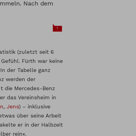
 sammeln. Nach dem
1
istik (zuletzt seit 6
Gefühl. Fürth war keine
In der Tabelle ganz
inz werden der
ht die Mercedes-Benz
er das Vereinsheim in
an
,
Jens
) – inklusive
etwas über seine Arbeit
kelte er in der Halbzeit
ber rein«.