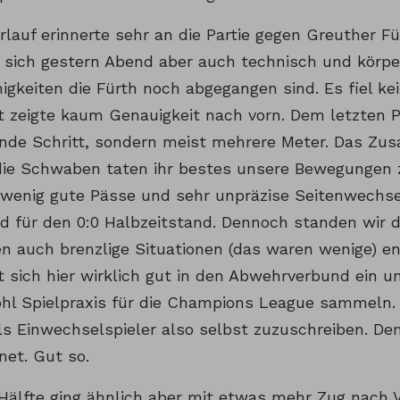
rlauf erinnerte sehr an die Partie gegen Greuther Fü
 sich gestern Abend aber auch technisch und körpe
igkeiten die Fürth noch abgegangen sind. Es fiel ke
 zeigte kaum Genauigkeit nach vorn. Dem letzten P
nde Schritt, sondern meist mehrere Meter. Das Z
die Schwaben taten ihr bestes unsere Bewegungen 
, wenig gute Pässe und sehr unpräzise Seitenwechs
d für den 0:0 Halbzeitstand. Dennoch standen wir d
n auch brenzlige Situationen (das waren wenige) en
t sich hier wirklich gut in den Abwehrverbund ein u
l Spielpraxis für die Champions League sammeln. 
ls Einwechselspieler also selbst zuzuschreiben. Dem
net. Gut so.
Hälfte ging ähnlich aber mit etwas mehr Zug nach Vo