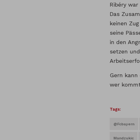
Ribéry war
Das Zusamm
keinen Zug
seine Päss
in den Angr
setzen und
Arbeitserf
Gern kann 
wer kommt
Tags:
@fcbayern
Mandzukic