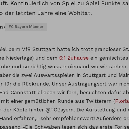
äuft. Kontinuierlich von Spiel zu Spiel Punkte
b der letzten Jahre eine Wohltat.
FC Bayern Männer
13
•
el beim VfB Stuttgart hatte ich trotz grandioser Stat
ne Niederlage) und dem
6:1 Zuhause
ein gemischtes 
Probe und so richtig wusste niemand wo wir stehen. 
, aber die zwei Auswärtsspielen in Stuttgart und Ma
 für die Rückrunde. Unser Austragungsort war nic
Bad Cannstatt blieben wir fern, besuchten dafür ab
mit einer gemütlichen Runde aus Twitterern (
Flori
m der Köpfe hinter @FCBayern. Die Aufstellung und 
 Hand erfahren,.. sehr empfehlenswert! Außerdem ora
passend »Die Schwaben legen sich das erste Tor sel