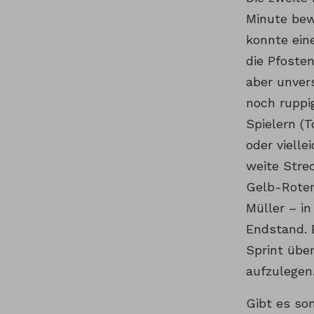
Minute bew
konnte ein
die Pfosten
aber unver
noch ruppi
Spielern (
oder vielle
weite Strec
Gelb-Roten
Müller – i
Endstand. 
Sprint übe
aufzulegen
Gibt es so