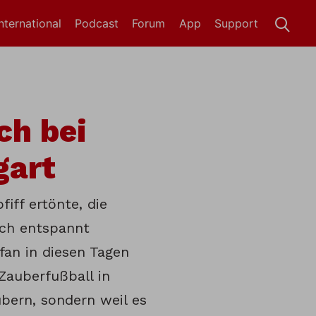
International
Podcast
Forum
App
Support
ch bei
gart
iff ertönte, die
ich entspannt
an in diesen Tagen
Zauberfußball in
bern, sondern weil es