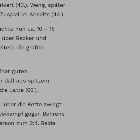
iert (43.). Wenig später
uspiel im Abseits (44.).
uchte nun ca. 10 – 15
m über Becker und
eitete die größte
einer guten
n Ball aus spitzem
e Latte (60.).
l über die Kette zwingt
Zweikampf gegen Behrens
erson zum 2:4. Beide