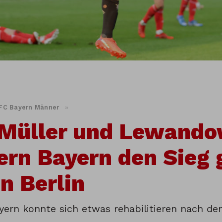
FC Bayern Männer
»
 Müller und Lewand
ern Bayern den Sieg
n Berlin
yern konnte sich etwas rehabilitieren nach de