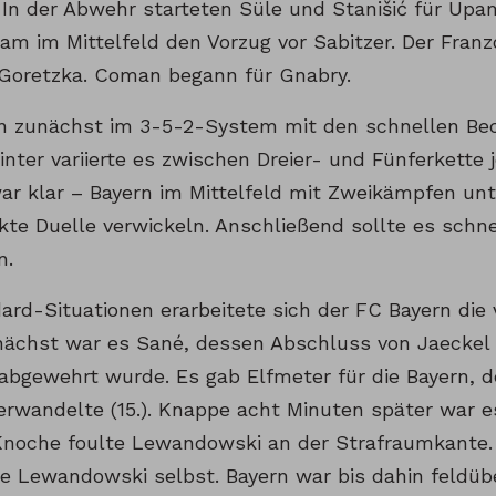
. In der Abwehr starteten Süle und Stanišić für Up
kam im Mittelfeld den Vorzug vor Sabitzer. Der Fran
 Goretzka. Coman begann für Gnabry.
in zunächst im 3-5-2-System mit den schnellen Bec
inter variierte es zwischen Dreier- und Fünferkette j
war klar – Bayern im Mittelfeld mit Zweikämpfen un
ekte Duelle verwickeln. Anschließend sollte es schn
n.
ard-Situationen erarbeitete sich der FC Bayern die 
nächst war es Sané, dessen Abschluss von Jaeckel
abgewehrt wurde. Es gab Elfmeter für die Bayern,
erwandelte (15.). Knappe acht Minuten später war e
 Knoche foulte Lewandowski an der Strafraumkante. 
e Lewandowski selbst. Bayern war bis dahin feldübe