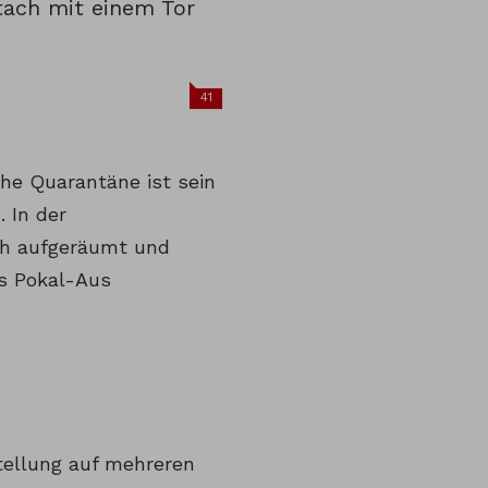
tach mit einem Tor
41
che Quarantäne ist sein
 In der
ich aufgeräumt und
s Pokal-Aus
tellung auf mehreren