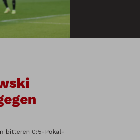
owski
 gegen
m bitteren 0:5-Pokal-