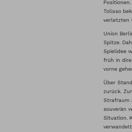
Positionen
Tolisso be
verletzten
Union Berl
Spitze. Dah
Spielidee 
früh in dir
vorne gehe
Über Stand
zurück. Zu
Strafraum 
souverän v
Situation.
verwandelt