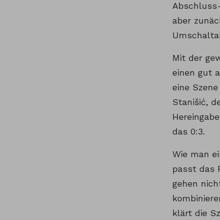
Abschluss-
aber zunäc
Umschaltak
Mit der ge
einen gut a
eine Szene
Stanišić, d
Hereingabe
das 0:3.
Wie man ei
passt das 
gehen nicht
kombiniere
klärt die 