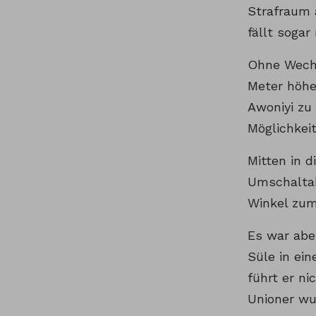
Strafraum 
fällt sogar
Ohne Wechse
Meter höhe
Awoniyi zu 
Möglichkei
Mitten in d
Umschaltak
Winkel zum 
Es war abe
Süle in ei
führt er n
Unioner wu