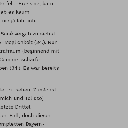
telfeld-Pressing, kam
gab es kaum
ie gefährlich.
. Sané vergab zunächst
%-Möglichkeit (34.). Nur
trafraum (beginnend mit
r. Comans scharfe
en (34.). Es war bereits
äter zu sehen. Zunächst
mmich und Tolisso)
etzte Drittel
en Ball, doch dieser
kompletten Bayern-