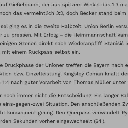
auf Gießelmann, der aus spitzem Winkel das 1:3 mark
 noch das vermeintlich 3:2, doch Becker stand beim Z
l ging es in die zweite Halbzeit. Union Berlin vers
r zu pressen. Mit Erfolg – die Heimmannschaft ka
einigen Szenen direkt nach Wiederanpfiff. Stanišić l
t mit einem Rückpass selbst ein.
ie Druckphase der Unioner treffen die Bayern nach 
tion bzw. Einzelleistung. Kingsley Coman knallt de
1:4 nach guter Vorarbeit von Thomas Müller unter di
r noch immer nicht die Entscheidung. Ein langer Bal
ne eins-gegen-zwei Situation. Den anschließenden 
icht konsequent genug. Den Querpass verwandelt Ry
rden Sekunden vorher eingewechselt (64.).