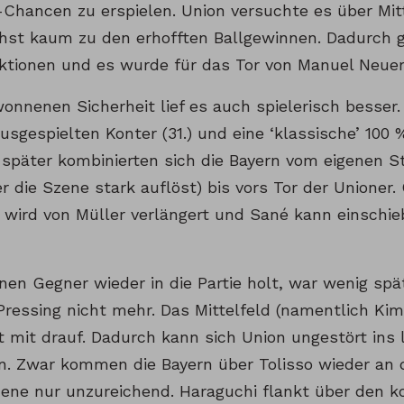
Chancen zu erspielen. Union versuchte es über Mit
hst kaum zu den erhofften Ballgewinnen. Dadurch 
tionen und es wurde für das Tor von Manuel Neuer n
wonnenen Sicherheit lief es auch spielerisch besser
usgespielten Konter (31.) und eine ‘klassische’ 100 
 später kombinierten sich die Bayern vom eigenen S
er die Szene stark auflöst) bis vors Tor der Unione
 wird von Müller verlängert und Sané kann einschieb
nen Gegner wieder in die Partie holt, war wenig sp
Pressing nicht mehr. Das Mittelfeld (namentlich Ki
 mit drauf. Dadurch kann sich Union ungestört ins l
n. Zwar kommen die Bayern über Tolisso wieder an d
Szene nur unzureichend. Haraguchi flankt über den 