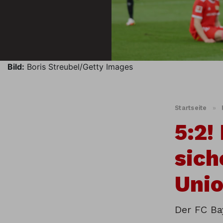
Bild:
Boris Streubel/Getty Images
Startseite
»
5:2!
sich
Unio
Der FC Ba