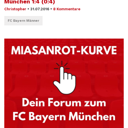
München 1:4 (0:4)
Christopher
•
31.07.2016
•
8 Kommentare
FC Bayern Männer