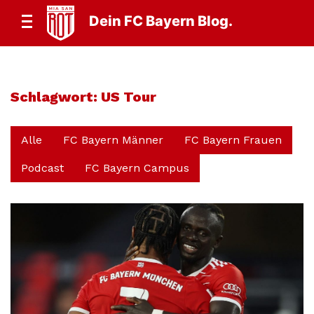
Dein FC Bayern Blog.
Schlagwort:
US Tour
Alle
FC Bayern Männer
FC Bayern Frauen
Podcast
FC Bayern Campus