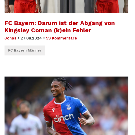
FC Bayern: Darum ist der Abgang von
Kingsley Coman (k)ein Fehler
Jonas
•
27.08.2024
•
59 Kommentare
FC Bayern Männer