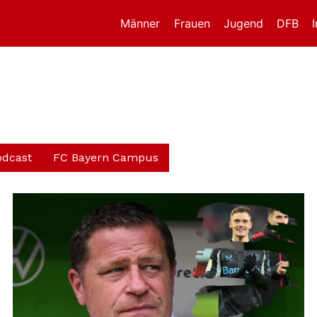
Männer
Frauen
Jugend
DFB
odcast
FC Bayern Campus