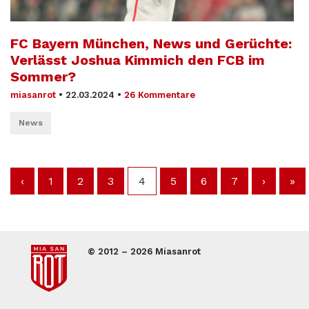
FC Bayern München, News und Gerüchte:
Verlässt Joshua Kimmich den FCB im
Sommer?
miasanrot
•
22.03.2024
•
26 Kommentare
News
‹
1
2
3
4
5
6
7
›
»
© 2012 – 2026 Miasanrot