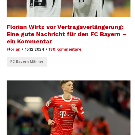
Florian Wirtz vor Vertragsverlängerung:
Eine gute Nachricht für den FC Bayern –
ein Kommentar
Florian
•
15.12.2024
•
130 Kommentare
FC Bayern Männer