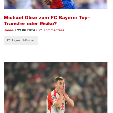
Michael Olise zum FC Bayern: Top-
Transfer oder Risiko?
Jonas
•
22.06.2024
•
71 Kommentare
FC Bayern Männer