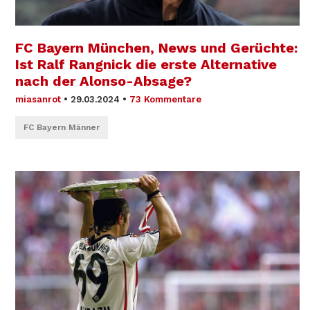
FC Bayern München, News und Gerüchte:
Ist Ralf Rangnick die erste Alternative
nach der Alonso-Absage?
miasanrot
•
29.03.2024
•
73 Kommentare
FC Bayern Männer