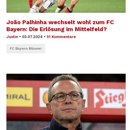
João Palhinha wechselt wohl zum FC
Bayern: Die Erlösung im Mittelfeld?
Justin
•
03.07.2024
•
51 Kommentare
FC Bayern Männer