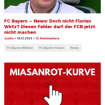
FC Bayern – News: Doch nicht Florian
Wirtz? Diesen Fehler darf der FCB jetzt
nicht machen
Justin
•
16.12.2024
•
13 Kommentare
FC Bayern Männer
FC Bayern Frauen
News