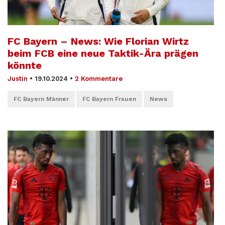
FC Bayern – News: Wie Florian Wirtz
beim FCB eine neue Taktik-Ära prägen
könnte
Justin
•
19.10.2024
•
2 Kommentare
FC Bayern Männer
FC Bayern Frauen
News