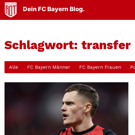
Dein FC Bayern Blog.
Schlagwort:
transfer
Alle
FC Bayern Männer
FC Bayern Frauen
P