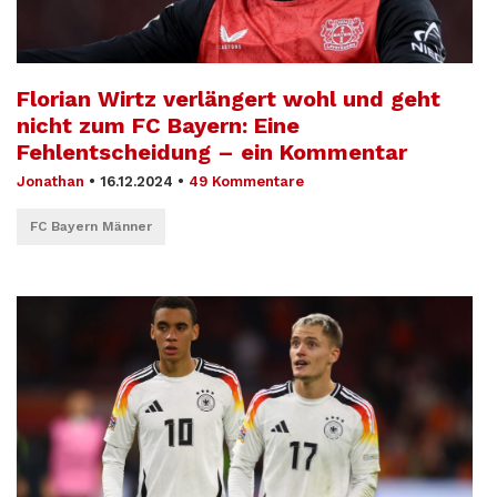
Florian Wirtz verlängert wohl und geht
nicht zum FC Bayern: Eine
Fehlentscheidung – ein Kommentar
Jonathan
•
16.12.2024
•
49 Kommentare
FC Bayern Männer