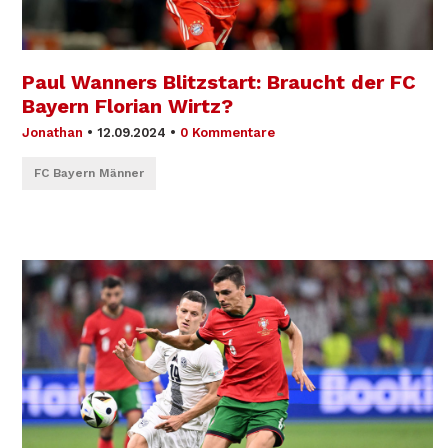
Paul Wanners Blitzstart: Braucht der FC
Bayern Florian Wirtz?
Jonathan
•
12.09.2024
•
0 Kommentare
FC Bayern Männer