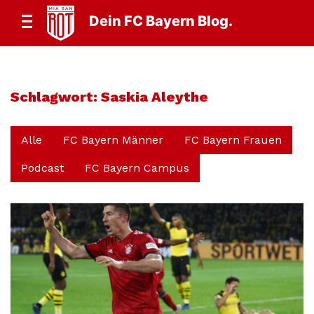
Dein FC Bayern Blog.
Schlagwort:
Saskia Aleythe
Alle
FC Bayern Männer
FC Bayern Frauen
Podcast
FC Bayern Campus