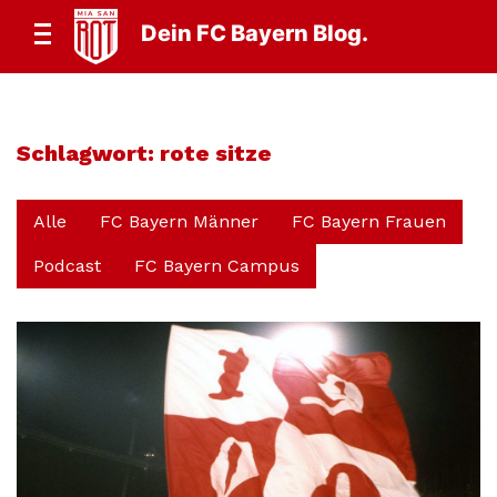
Dein FC Bayern Blog.
Schlagwort:
rote sitze
Alle
FC Bayern Männer
FC Bayern Frauen
Podcast
FC Bayern Campus