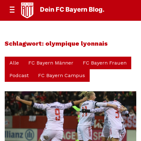
Dein FC Bayern Blog.
Schlagwort:
olympique lyonnais
Alle
FC Bayern Männer
FC Bayern Frauen
Podcast
FC Bayern Campus