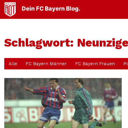
Dein FC Bayern Blog.
Schlagwort:
Neunzige
Alle
FC Bayern Männer
FC Bayern Frauen
P