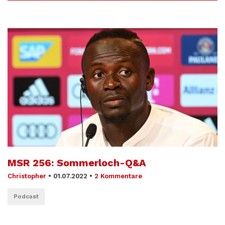
MSR 256: Sommerloch-Q&A
Christopher
•
01.07.2022
•
2 Kommentare
Podcast