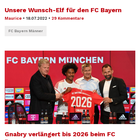
Unsere Wunsch-Elf für den FC Bayern
Maurice
•
18.07.2022
•
29 Kommentare
FC Bayern Männer
Gnabry verlängert bis 2026 beim FC