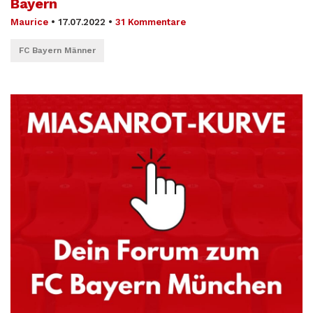
Bayern
Maurice
•
17.07.2022
•
31 Kommentare
FC Bayern Männer