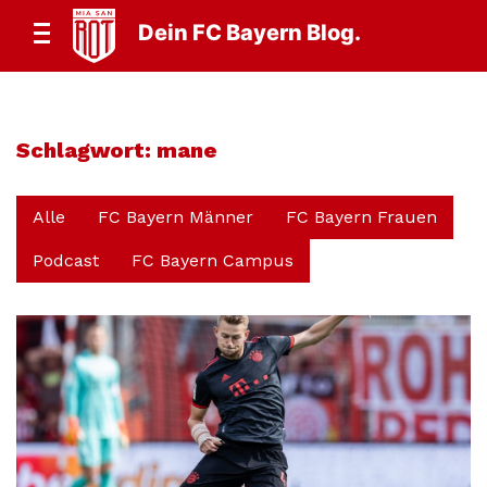
Dein FC Bayern Blog.
Schlagwort:
mane
Alle
FC Bayern Männer
FC Bayern Frauen
Podcast
FC Bayern Campus