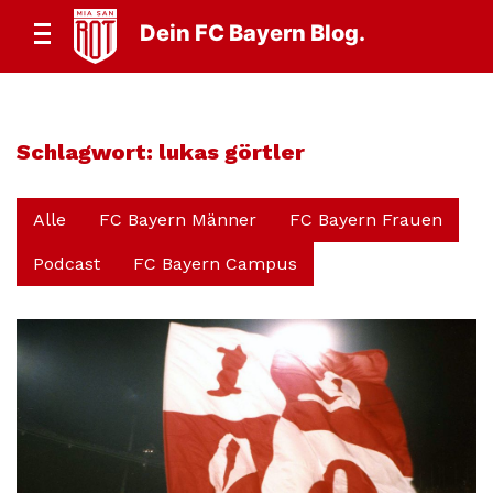
Dein FC Bayern Blog.
Schlagwort:
lukas görtler
Alle
FC Bayern Männer
FC Bayern Frauen
Podcast
FC Bayern Campus