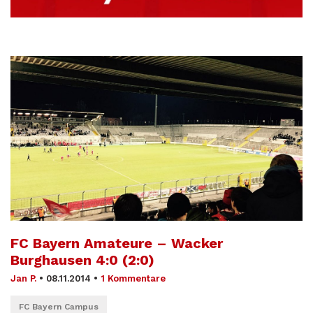
FC Bayern Amateure – Wacker
Burghausen 4:0 (2:0)
Jan P.
•
08.11.2014
•
1 Kommentare
FC Bayern Campus