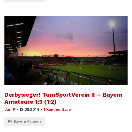
Derbysieger! TurnSportVerein II – Bayern
Amateure 1:3 (1:2)
Jan P.
•
13.08.2014
•
1 Kommentare
FC Bayern Campus