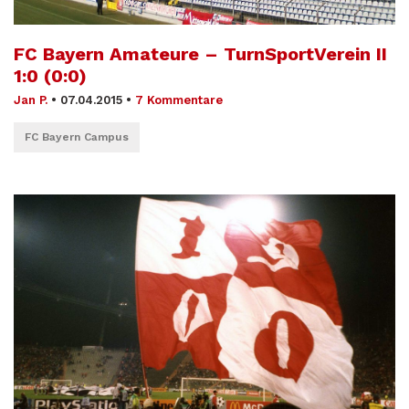
FC Bayern Amateure – TurnSportVerein II
1:0 (0:0)
Jan P.
•
07.04.2015
•
7 Kommentare
FC Bayern Campus