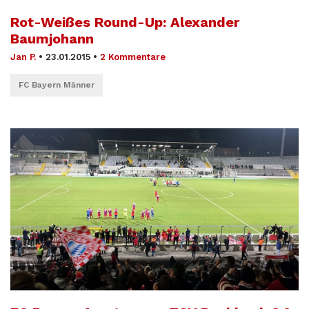
Rot-Weißes Round-Up: Alexander
Baumjohann
Jan P.
•
23.01.2015
•
2 Kommentare
FC Bayern Männer