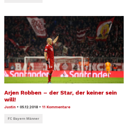
Arjen Robben – der Star, der keiner sein
will!
Justin
•
05.12.2018
•
11 Kommentare
FC Bayern Männer