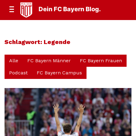
Dein FC Bayern Blog.
Schlagwort:
Legende
Alle
FC Bayern Männer
FC Bayern Frauen
Podcast
FC Bayern Campus