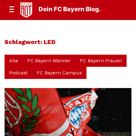
Dein FC Bayern Blog.
Schlagwort:
LED
Alle
FC Bayern Männer
FC Bayern Frauen
Podcast
FC Bayern Campus