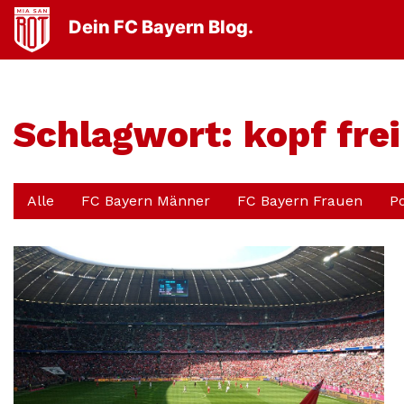
Dein FC Bayern Blog.
Schlagwort:
kopf frei
Alle
FC Bayern Männer
FC Bayern Frauen
P