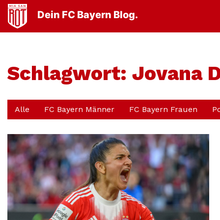
Dein FC Bayern Blog.
Schlagwort:
Jovana 
Alle
FC Bayern Männer
FC Bayern Frauen
P