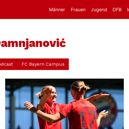
Männer
Frauen
Jugend
DFB
Damnjanović
odcast
FC Bayern Campus