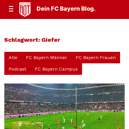
Dein FC Bayern Blog.
Schlagwort:
Giefer
Alle
FC Bayern Männer
FC Bayern Frauen
Podcast
FC Bayern Campus