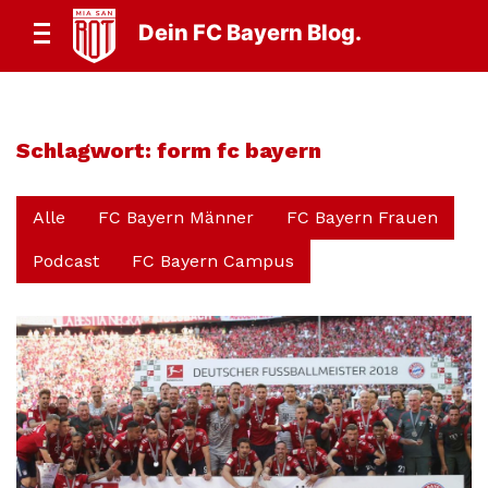
Dein FC Bayern Blog.
Schlagwort:
form fc bayern
Alle
FC Bayern Männer
FC Bayern Frauen
Podcast
FC Bayern Campus