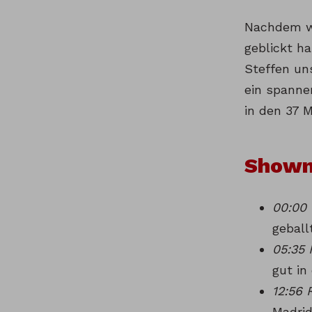
Nachdem wi
geblickt h
Steffen un
ein spanne
in den 37 
Shown
00:00 
geball
05:35 
gut in
12:56 
Madrid