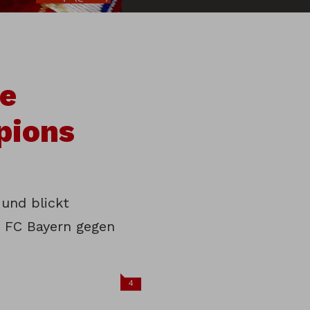
ie
pions
und blickt
s FC Bayern gegen
4