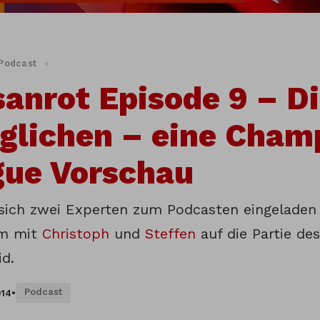
Podcast
»
anrot Episode 9 – D
glichen – eine Cham
gue Vorschau
 sich zwei Experten zum Podcasten eingeladen 
m mit
Christoph
und
Steffen
auf die Partie de
id.
Podcast
014
•