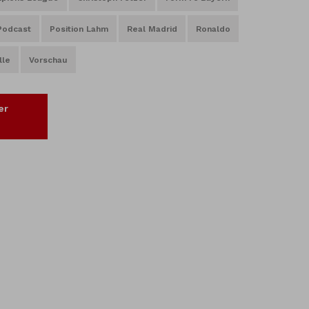
Podcast
Position Lahm
Real Madrid
Ronaldo
lle
Vorschau
er