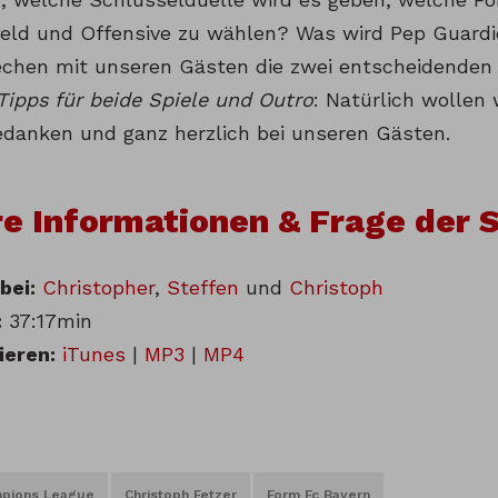
feld und Offensive zu wählen? Was wird Pep Guardi
chen mit unseren Gästen die zwei entscheidenden 
Tipps für beide Spiele und Outro
: Natürlich wollen
danken und ganz herzlich bei unseren Gästen.
e Informationen & Frage der 
bei:
Christopher
,
Steffen
und
Christoph
:
37:17min
ieren:
iTunes
|
MP3
|
MP4
pions League
Christoph Fetzer
Form Fc Bayern