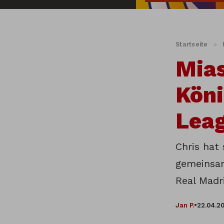
Startseite
»
Mias
Köni
Lea
Chris hat
gemeinsa
Real Madr
Jan P.
•
22.04.2