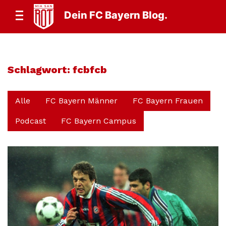
Dein FC Bayern Blog.
Schlagwort:
fcbfcb
Alle
FC Bayern Männer
FC Bayern Frauen
Podcast
FC Bayern Campus