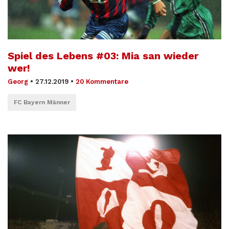
Spiel des Lebens #03: Mia san wieder
wer!
Georg
•
27.12.2019
•
20 Kommentare
FC Bayern Männer