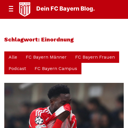
Dein FC Bayern Blog.
Schlagwort:
Einordnung
Alle
FC Bayern Männer
FC Bayern Frauen
Podcast
FC Bayern Campus