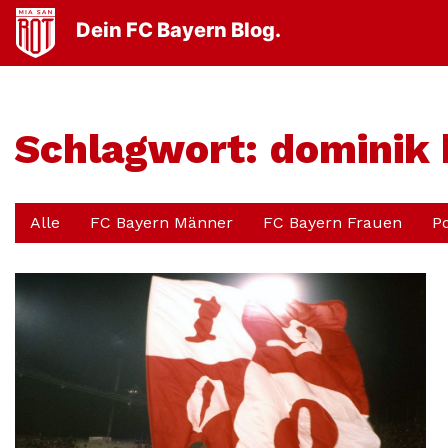
Dein FC Bayern Blog.
Schlagwort:
dominik 
Alle
FC Bayern Männer
FC Bayern Frauen
P