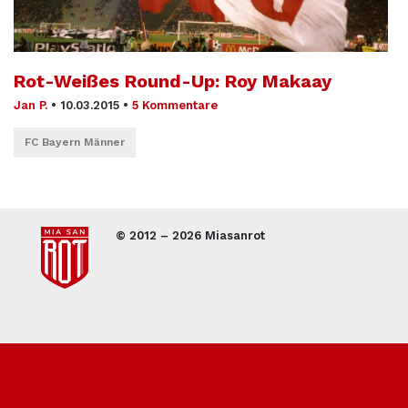
Rot-Weißes Round-Up: Roy Makaay
Jan P.
•
10.03.2015
•
5 Kommentare
FC Bayern Männer
© 2012 – 2026 Miasanrot