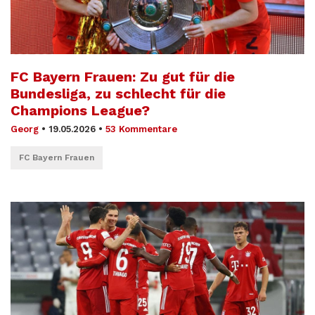
FC Bayern Frauen: Zu gut für die
Bundesliga, zu schlecht für die
Champions League?
Georg
•
19.05.2026
•
53 Kommentare
FC Bayern Frauen