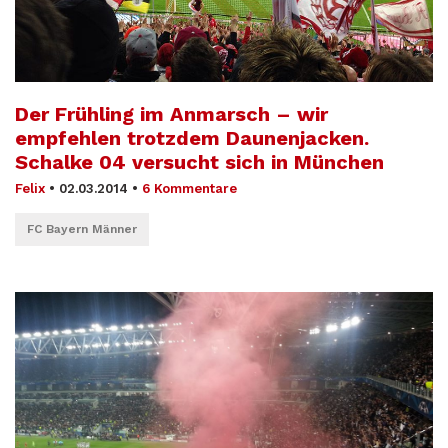
Der Frühling im Anmarsch – wir
empfehlen trotzdem Daunenjacken.
Schalke 04 versucht sich in München
Felix
•
02.03.2014
•
6 Kommentare
FC Bayern Männer