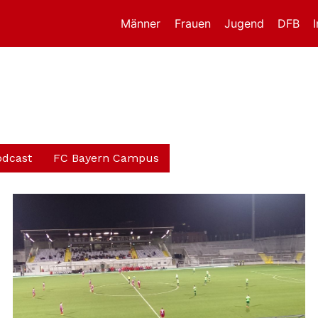
Männer
Frauen
Jugend
DFB
odcast
FC Bayern Campus