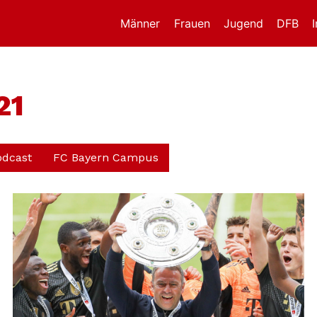
Männer
Frauen
Jugend
DFB
21
odcast
FC Bayern Campus