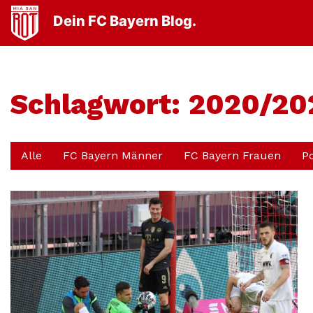
Dein FC Bayern Blog.
Schlagwort:
2020/20
Alle
FC Bayern Männer
FC Bayern Frauen
P