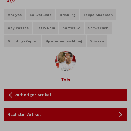
Tags:
Analyse
Ballverluste
Dribbling
Felipe Anderson
Key Passes
Lazio Rom
Santos Fc
Schwächen
Scouting-Report
Spielerbeobachtung
Stärken
Tobi
Vorheriger Artikel
Nächster Artikel