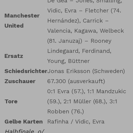
De Gea – Jones, Smalling,
Vidic, Evra – Fletcher (74.
Manchester
Hernández), Carrick –
United
Valencia, Kagawa, Welbeck
(81. Januzaj) – Rooney
Lindegaard, Ferdinand,
Ersatz
Young, Büttner
Schiedsrichter
Jonas Eriksson (Schweden)
Zuschauer
67.300 (ausverkauft)
0:1 Evra (57.), 1:1 Mandzukic
Tore
(59.), 2:1 Müller (68.), 3:1
Robben (76.)
Gelbe Karten
Rafinha / Vidic, Evra
Halbfinale. o/