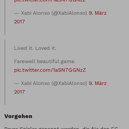
— Xabi Alonso (@XabiAlonso)
9. März
2017
Lived it. Loved it.
Farewell beautiful game.
pic.twitter.com/1aSN7GGNzZ
— Xabi Alonso (@XabiAlonso)
9. März
2017
Vorgehen
Bevor Spieler genannt werden, die für den FC