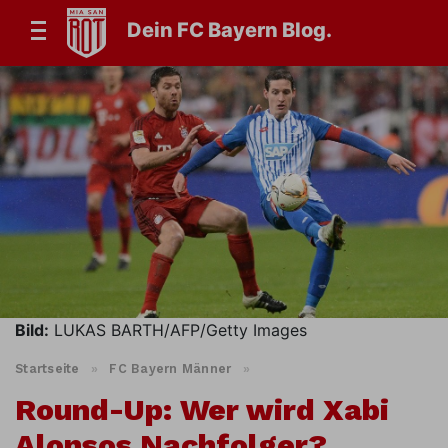
Dein FC Bayern Blog.
Bild:
LUKAS BARTH/AFP/Getty Images
Startseite
»
FC Bayern Männer
»
Round-Up: Wer wird Xabi
Alonsos Nachfolger?