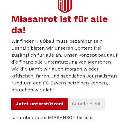
Seriös? Teils, teils. Unprofessionell? Dito. Solche
Wertungen sind möglich, besagen letztlich allerdings
Miasanrot ist für alle
nicht viel mehr, als dass in einem äußerst komplexen
Zielkonflikt der Maximierung des wirtschaftlichen und,
da!
daraus resultierend, auch des erhofften sportlichen
Wir finden: Fußball muss bezahlbar sein.
Erfolgs absoluter Vorrang einzuräumen sei. Und dass
Deshalb bieten wir unseren Content frei
diese erfolgreichen Unternehmer schon wissen, was zu
zugänglich für alle an. Unser Konzept baut auf
tun ist und bei der Realisierung ihrer Vorstellungen
die finanzielle Unterstützung von Menschen
möglichst wenig gestört werden sollten. Btw: dieses
wie dir. Damit wir auch morgen wieder
Konzept verfolgt meines Wissens RBL mit der für hiesige
kritischen, fairen und sachlichen Journalismus
rund um den FC Bayern betreiben können,
Verhältnisse größten Konsequenz. Gibt es keine
brauchen wir dich!
Mitglieder, dann können die den Laden auch nicht mit
sachfremden Ideen aufhalten.
Jetzt unterstützen!
Gerade nicht
„So berechtigt die Kritik an der Clubführung an der MV
Ich unterstütze MIASANROT bereits.
und der Kommunikation bzgl Katar auch ist“