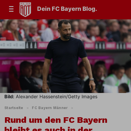
Dein FC Bayern Blog.
Bild:
Alexander Hassenstein/Getty Images
Startseite
»
FC Bayern Männer
»
Rund um den FC Bayern
bleibt es auch in der